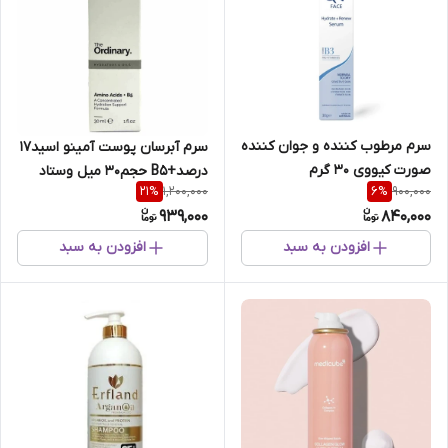
سرم مرطوب کننده و جوان کننده
سرم‌ آبرسان‌ پوست‌ آمینو اسید17
صورت کیووی 30 گرم
درصد+B5‌ حجم30 میل‌ وستاد
1,200,000
900,000
21
%
6
%
دارو
939,000
840,000
افزودن به سبد
افزودن به سبد