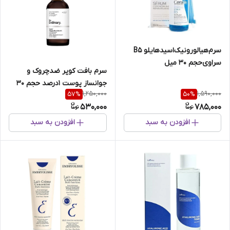
سرم‌هیالورونیک‌اسیدهایلو B5
سراوی‌حجم 30 میل
سرم‌ بافت‌ کوپر‌ ضد‌چروک‌ و‌
جوانساز‌ پوست 1درصد حجم 30
1,250,000
1,590,000
57
%
50
%
میل اوردینری ویستا دارو
530,000
785,000
افزودن به سبد
افزودن به سبد