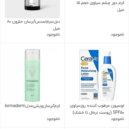
کرم دور چشم سراوی حجم 15
میل
دبل‌سرم‌اسنس‌آبرسان حلزون 80
میل
ناموجود
ناموجود
لوسیون مرطوب کننده روزسراوی
کرم‌آبرسان‌ویشی‌مدلNormadermحجم۵۰میل‌
SPF50 (پوست نرمال تا خشک)
ناموجود
ناموجود
89میل