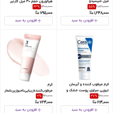
میل شیسیدو
هیالورون حجم 30 میل گارنیر
1,400,000
2,820,000
43
%
55
%
795,000
1,248,000
افزودن به سبد
افزودن به سبد
کرم مرطوب کننده و آبرسان
کرم
تیوپی سراوی پوست خشک و
مرط
920,000
980,000
21
%
37
%
خیلی خشک حجم ۲۳۶میل
60 میل
724,000
614,000
افزودن به سبد
افزودن به سبد