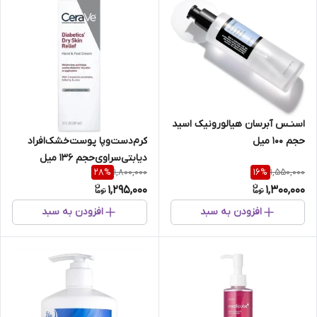
اسنـس آبرسان هیالورونیک اسید
کرم‌دست‌و‌پا پوست‌خشک‌افراد
حجم 100 میل
دیابتی‌سراوی‌حجم 136 میل
1,800,000
1,550,000
28
%
16
%
1,295,000
1,300,000
افزودن به سبد
افزودن به سبد