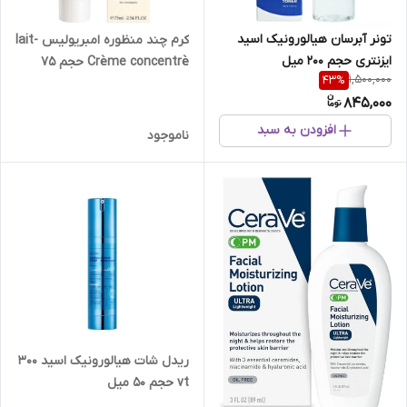
تونر آبرسان هیالورونیک اسید
کرم چند منظوره امبریولیس lait-
ایزنتری حجم 200 میل
Crème concentrè حجم ۷۵
1,500,000
43
%
845,000
افزودن به سبد
ناموجود
ریدل شات هیالورونیک اسید 300
vt حجم 50 میل