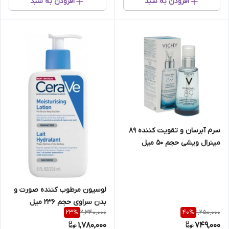
افزودن به سبد
افزودن به سبد
سرم‌ آبرسان‌ و تقویت‌ کننده‌ 89
مینرال‌ ویشی‌ حجم 50 میل
لوسیون مرطوب کننده صورت و
بدن سراوی حجم 236 میل
2,340,000
1,250,000
23
%
40
%
1,780,000
749,000