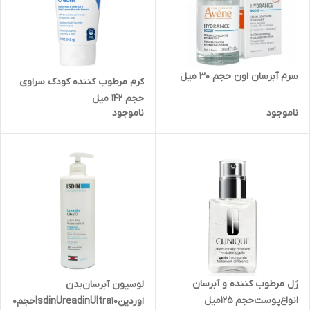
سرم‌ آبرسان‌ اون‌ حجم 30 میل
کرم مرطوب کننده کودک سراوی
حجم 142 میل
ناموجود
ناموجود
ژل‌ مرطوب‌ کننده‌ و آبرسان‌
لوسیون‌ آبرسان‌بدن‌
انواع‌پوست‌حجم 125میل
اوردینIsdinUreadinUltra10‌حجم‌400میل