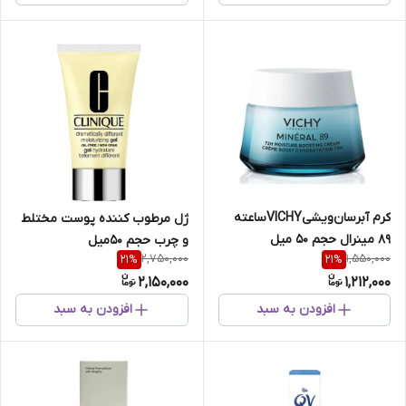
کرم آبرسان‌ویشی‌‌VICHYساعته
ژل‌ مرطوب کننده‌ پوست‌ مختلط‌
89 مینرال حجم 50 میل
و چرب حجم 50میل
2,750,000
1,550,000
21
%
21
%
2,150,000
1,212,000
افزودن به سبد
افزودن به سبد