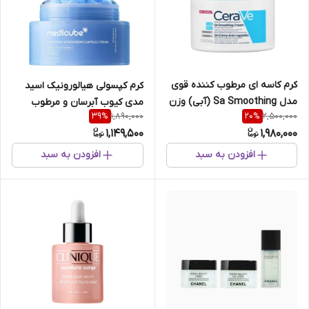
کرم کاسه ای مرطوب کننده قوی
کرم کپسولی هیالورونیک اسید
مدل Sa Smoothing (آبی) وزن
مدی کیوب آبرسان و مرطوب
1,890,000
2,500,000
39
%
20
%
340 گرم
کننده عمقی پوست55میل
1,149,500
1,980,000
افزودن به سبد
افزودن به سبد