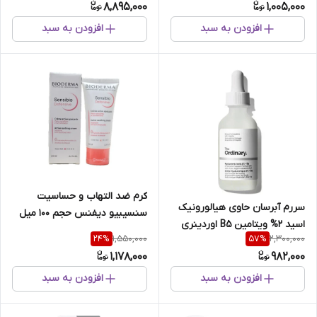
8,895,000
1,005,000
افزودن به سبد
افزودن به سبد
کرم‌ ضد‌ التهاب‌ و‌ حساسیت‌
سررم آبرسان حاوی هیالورونیک
سنسیبیو‌ دیفنس‌ حجم‌ ۱۰۰‌ میل
اسید 2% ویتامین B5 اوردینری
1,550,000
2,300,000
24
%
57
%
وستا داروحجم3۰ میل
1,178,000
982,000
افزودن به سبد
افزودن به سبد