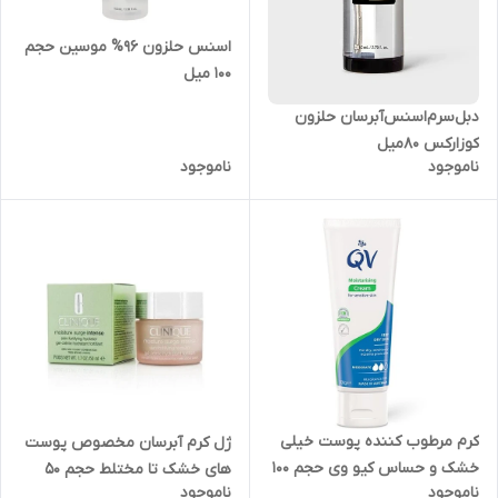
اسنس حلزون 96% موسین حجم
100 میل
دبل‌سرم‌اسنس‌آبرسان حلزون
کوزارکس 80میل
ناموجود
ناموجود
کرم مرطوب کننده پوست خیلی
ژل کرم آبرسان مخصوص پوست
خشک و حساس کیو وی حجم 100
های خشک تا مختلط ‎‌حجم 50
ناموجود
ناموجود
گرم
میل