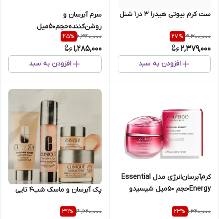
ست‌ کرم‌ بیوتی‌ هیدرا 3 در1 شنل
سرم‌ آبرسان‌ و
روشن‌کننده‌حجم50میل
2,340,000
3,300,000
45
%
27
%
1,285,000
2,379,000
افزودن به سبد
افزودن به سبد
کرم‌آبرسان‌انرژی مدل Essential
Energyحجم 50میل شیسیدو
پک‌ آبرسان‌ و ماسک‌ شب4 تایی
14,620,000
1,320,000
39
%
23
%