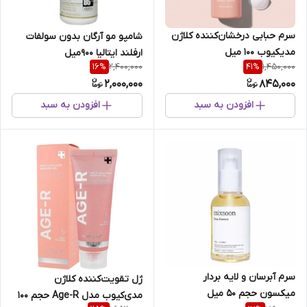
سرم حبابی درخشان‌کننده کلاژن
شامپو مو آرگان بدون سولفات
مدیکیوب ۱۰۰ میل
ارفلند ایتالیا 900میل
2,400,000
1,450,000
16
%
41
%
2,000,000
845,000
افزودن به سبد
افزودن به سبد
سرم آبرسان و لایه بردار
ژل تقویت‌کننده کلاژن
میکسون حجم 50 میل
مدی‌کیوب مدل Age-R حجم 100