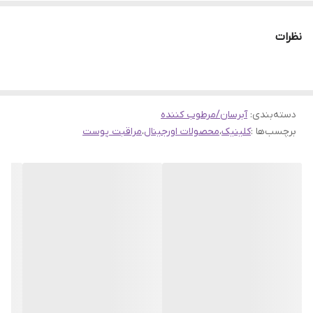
این پک جدید و فوق‌العاده زیبای Clinique Moisture Surge
نظرات
یکی از کامل‌ترین و ارزشمندترین ست‌های مراقبت پوست
برند کلینیک است که تمام نیازهای اصلی پوست را به‌صورت
یکجا پوشش می‌دهد:
پاکسازی، آبرسانی عمیق، شفافیت، لطافت و مراقبت دور چشم.
دسته‌بندی
:
آبرسان/مرطوب کننده
این ست برای افرادی طراحی شده که به‌دنبال یک روتین کامل،
برچسب‌ها :
کلینیک
،
محصولات اورجینال
،
مراقبت پوست
اصولی و بدون کم‌وکاست هستند و می‌خواهند با خیال راحت
از محصولات اورجینال، نتیجه واقعی بگیرند.
✨ ژینوشاپ به‌عنوان واردکننده مستقیم پک‌های Clinique،
این ست را با تضمین ۱۰۰٪ اصالت کالا، کیفیت و جوابدهی
واقعی تقدیم شما می‌کند.
📦 محتویات پک (۵ محصول فول‌سایز و کاربردی)
1️⃣ ژل شستشوی صورت All About Clean Foaming
Cleanser – 150ml