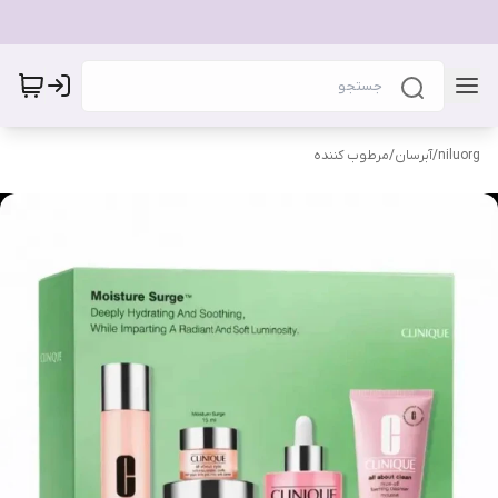
niluorg
/
آبرسان/مرطوب کننده