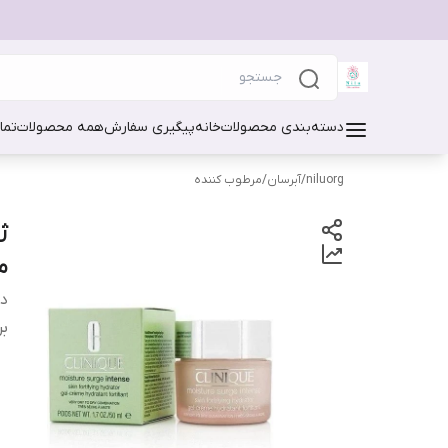
دسته‌بندی محصولات
خانه
پیگیری سفارش
همه محصولات
تما
niluorg
/
آبرسان/مرطوب کننده
م
دس
بر