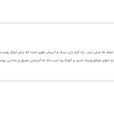
کرم آبرسان 100 ساعته کلینیک مدل Moisture Surge در حجم 50 میلی لیتر، یک کرم ژلی سبک و آبرسان قوی 
و حس سنگینی ایجاد نمی‌کند [1، 3].