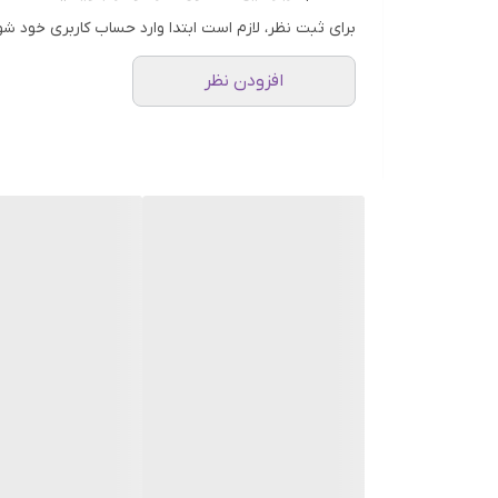
این کرم برای انواع پوست، حتی پوست‌های حساس، مناسب
برای ثبت نظر، لازم است ابتدا وارد حساب کاربری خود شو
حاوی هیالورونیک اسید و آلوئه ورا:
افزودن نظر
این مواد به آبرسانی عمیق و شادابی پوست کمک می‌کنند [
فاقد چربی:
این کرم فاقد چربی است و برای پوست‌های چرب نیز مناس
فاقد الکل و پارابن:
این کرم فاقد الکل و پارابن است و به همین دلیل باعث 
نحوه استفاده:
صبح و شب، مقدار مناسبی از کرم را روی پوست تمیز صور
می‌توانید از این کرم به عنوان زیرساز آرایش یا به عنوان ماسک آبرسان (به
مزایا:
آبرسانی عمیق و طولانی مدت پوست [1، 3].
شادابی و طراوت پوست [1، 3].
جلوگیری از خشکی و پیری زودرس پوست [1، 3].