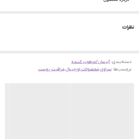
◾حاوی اوره که به کاهش تجمع پوست مرده روی سطح پوست
کمک می کند و در عین حال ظاهر پوست خشک، زبر یا پوسته
نظرات
پوسته را بهبود می بخشد. ◾خشکی دست و پای بیماران دیابتی را
به مدت 48 ساعت آبرسانی و تسکین می دهد. ◾حاوی سرامیدهای
برای بازسازی و تقویت سد محافظ پوست. ◾حاوی زغال اخته که
دارای حواص آنتی اکسیدانی است. ◾فاقد الکل های خشک کننده،
دسته‌بندی
:
آبرسان/مرطوب کننده
برچسب‌ها :
سراوی
،
بدون پارابن و بدون عطر
محصولات اورجینال
،
مراقبت پوست