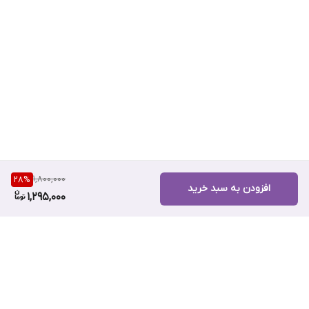
1,800,000
28
%
افزودن به سبد خرید
1,295,000