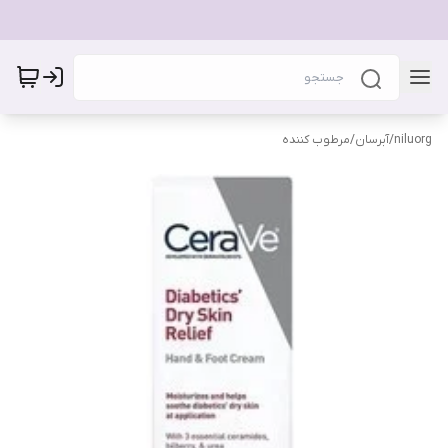
niluorg
/
آبرسان/مرطوب کننده