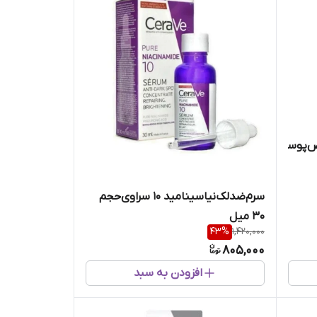
وست‌های‌نرمال‌تاخشک‌سراوی
سرم‌ضدلک‌نیاسینامید 10 سراوی‌حجم
30 میل
43
%
1,420,000
805,000
افزودن به سبد