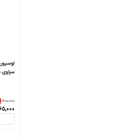
لوسیون
سراوی حجم 
1,200,000
65,000