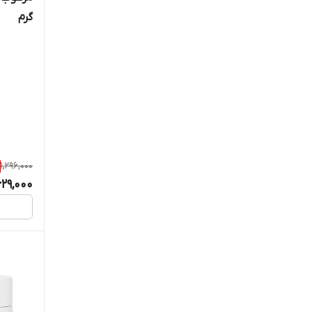
گرم
1,296,000
629,000