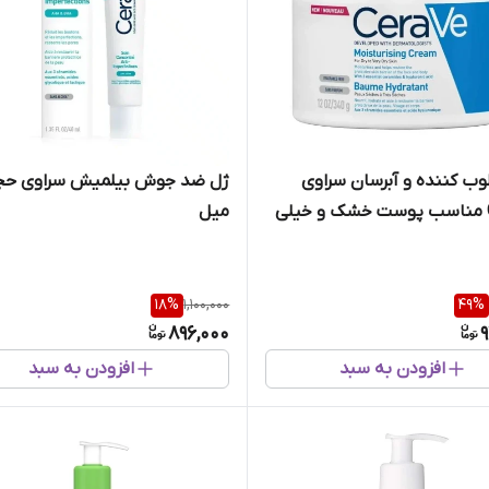
وب کننده و آبرسان سراوی
Cerave مناسب پوست خشک و خیلی
میل
18
%
1,100,000
49
%
896,000
9
افزودن به سبد
افزودن به سبد