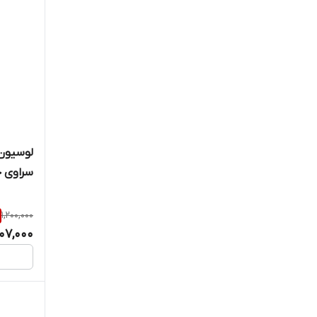
لوسیون 
سراوی حجم ۲۰۰ 
1,200,000
07,000