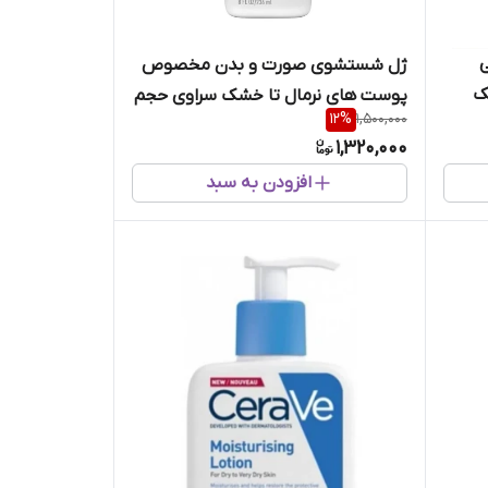
ی
ژل شستشوی صورت و بدن مخصوص
ک
پوست های نرمال تا خشک سراوی حجم
12
%
1,500,000
236 میل
1,320,000
افزودن به سبد