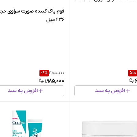
فوم پاک کننده صورت سراوی حج
236 میل
29
%
2,800,000
51
%
1,985,000
افزودن به سبد
افزودن به سبد