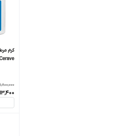
کرم مرط
خشک 340 گرم
1,800,000
13,400