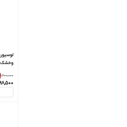
لوسیون 
وخشک سرا
1,200,000
98,500