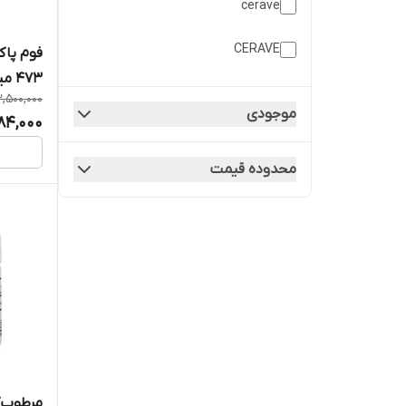
cerave
ژل/فوم/پن/پد شوینده و پاک کننده
CERAVE
فوم پا
صورت و بدن
473 میل
2,500,000
موجودی
384,000
محدوده قیمت