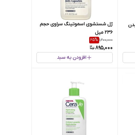
ژل شستشوی اسموتینگ سراوی حجم
دن
236 میل
25
%
1,200,000
895,000
افزودن به سبد