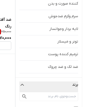
کننده صورت و بدن
سرم وکرم ضدجوش
رنگ
لایه بردار وجوانساز
750,000
70,000
تونر و میسلار
ترمیم کننده پوست
ضد لک و ضد چروک
کرم و سرم دور چشم
برند
آبرسان/مرطوب کننده
ضد آفتاب(کرم/استیکی/اسپری)