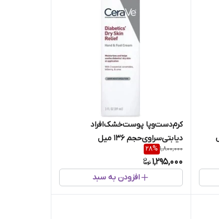
کرم‌دست‌و‌پا پوست‌خشک‌افراد
دیابتی‌سراوی‌حجم 136 میل
28
%
1,800,000
1,295,000
افزودن به سبد