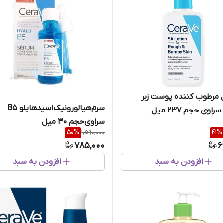
مرطوب کننده پوست زبر
سرم‌هیالورونیک‌اسیدهایلو B5
وی حجم 237 میل
سراوی‌حجم 30 میل
50
%
1,590,000
41
%
785,000
6
افزودن به سبد
افزودن به سبد