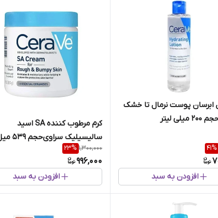
ابرسان پوست نرمال تا خشک
میلی لیتر
کرم مرطوب کننده SA اسید
سالیسیلیک سراوی‌حجم 539 میل
23
%
1,300,000
41
%
996,000
7
افزودن به سبد
افزودن به سبد