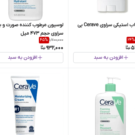
ضد آفتاب استیکی سراوی Cerave بی
لوسیون مرطوب کننده صورت و ب
سراوی حجم 473 میل
45
%
1,700,000
24
%
932,000
5
افزودن به سبد
افزودن به سبد