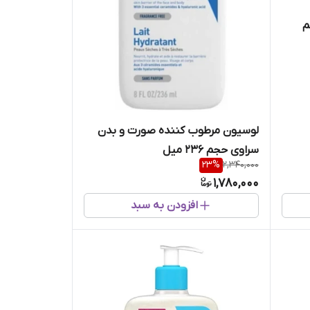
م
لوسیون مرطوب کننده صورت و بدن
سراوی حجم 236 میل
23
%
2,340,000
1,780,000
افزودن به سبد