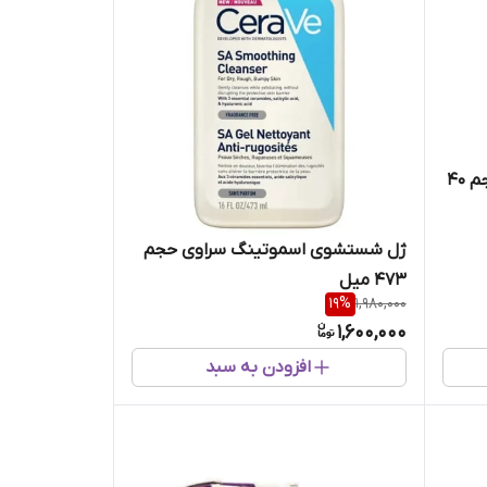
ژل ضد جوش بیلمیش سراوی حجم 40
ژل شستشوی اسموتینگ سراوی حجم
473 میل
19
%
1,980,000
1,600,000
افزودن به سبد