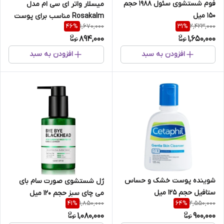
فوم شستشوی سئول 1988 حجم
میسلار واتر ای سی ام مدل
150 میل
Rosakalm مناسب برای پوست
1,670,000
2,423,000
46
%
31
%
حساس حجم 250 میل
894,000
1,650,000
افزودن به سبد
افزودن به سبد
شوینده پوست خشک و حساس
ژل شستشوی صورت سام بای
ستافیل حجم 125 میل
می چای سبز حجم 120 میل
1,850,000
2,550,000
41
%
64
%
1,080,000
900,000