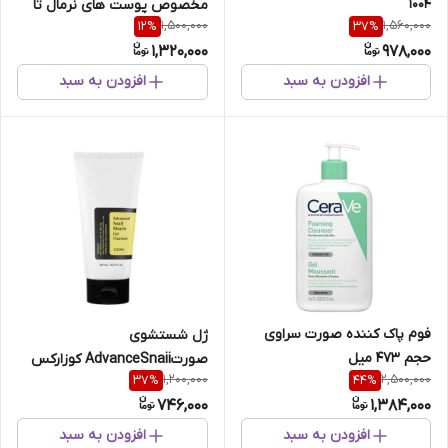
1004
مخصوص پوست های نرمال تا
1,500,000
1,560,000
12
%
37
%
خشک سراوی حجم 236 میل
1,320,000
978,000
افزودن به سبد
افزودن به سبد
فوم پاک کننده صورت سراوی
ژل‌ شستشوی‌
حجم 473 میل
صورت‌AdvanceSnaii کوزارکس
1,200,000
2,500,000
37
%
44
%
حجم150 میل
746,000
1,384,000
افزودن به سبد
افزودن به سبد