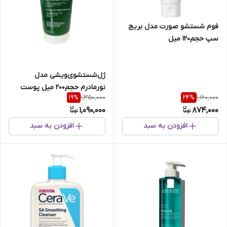
فوم‌ شستشو صورت‌ مدل بریج
سپ حجم120 میل
ژل‌شستشوی‌ویشی مدل‌
نورمادرم حجم200 میل پوست‌
1,350,000
1,160,000
19
%
24
%
چرب‌ و جوش دار
1,090,000
874,000
افزودن به سبد
افزودن به سبد