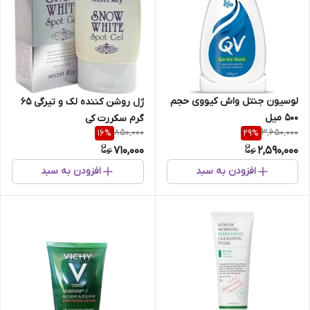
لوسیون جنتل واش کیووی حجم
ژل‌ روشن‌ کننده‌ لک‌ و تیرگی 65
500 میل
گرم سکررت کی
850,000
3,650,000
16
%
29
%
710,000
2,590,000
افزودن به سبد
افزودن به سبد