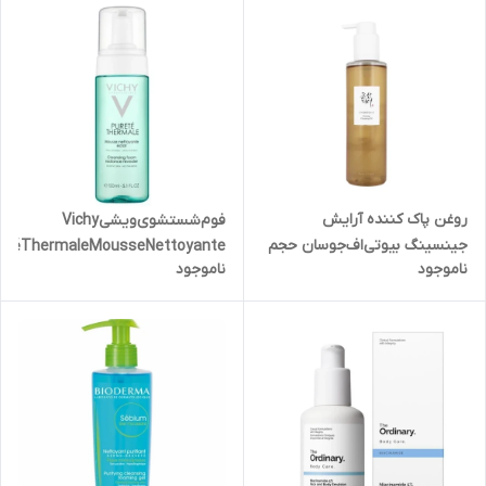
روغن پاک کننده آرایش
فوم‌شستشوی‌ویشیVichy
جینسینگ بیوتی‌اف‌جوسان حجم
etéThermaleMousseNettoyante
ناموجود
ناموجود
150 میل
Éclat