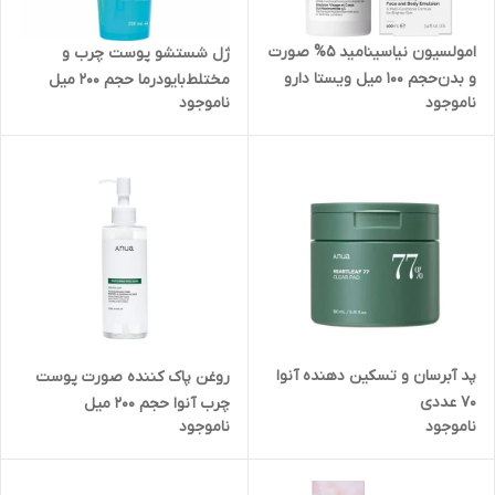
امولسیون نیاسینامید ۵% صورت
ژل شستشو پوست چرب و
و بدن‌حجم 100 میل ویستا دارو
مختلط‌بایودرما حجم 200 میل
ناموجود
ناموجود
پد آبرسان و تسکین دهنده آنوا
روغن پاک کننده صورت پوست
70 عددی
چرب آنوا حجم 200 میل
ناموجود
ناموجود