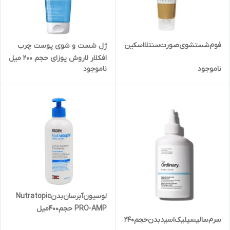
فوم‌شستشوی‌صورت‌‌سنتلااسکین‌1004‌حجم‌125ml
ژل شست و شوی پوست چرب
افکلار لاروش پوزای حجم 200 میل
ناموجود
ناموجود
لوسیون‌آبرسان‌بدن‌Nutratopic
PRO-AMP حجم400میل
سرم‌سالیسیلیک‌اسید‌بدن‌حجم‌240‌میل