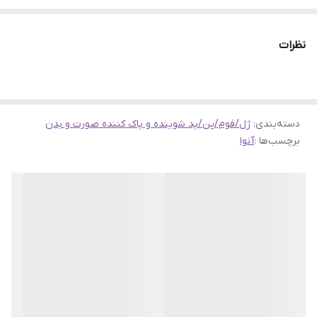
ملایم سلول‌های مرده از سطح پوست، کاهش جوش‌های سرسیاه،
سرسفید و منافذ باز و مسدود فرموله شده است.
نظرات
این پد پاک کننده یک پد تونر روزانه بوده که برای تسکین فوری پوست
و کاهش منافذ بزرگ و مسدود شده مناسب است. البته فرمولاسیون این
دسته‌بندی
:
ژل/فوم/پن/پد شوینده و پاک کننده صورت و بدن
محصول بسیار ملایم بوده و برای انواع پوست حتی پوست‌های حساس
برچسب‌ها :
آنوا
نیز قابل استفاده است.