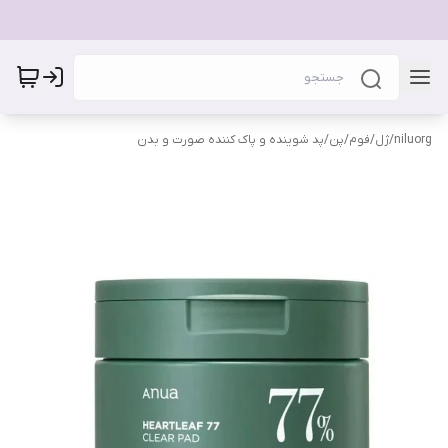
niluorg
/
ژل/فوم/پن/پد شوینده و پاک کننده صورت و بدن