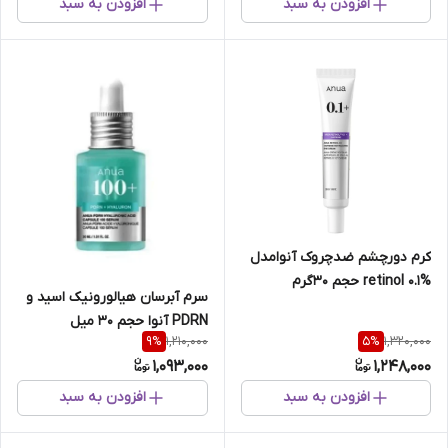
افزودن به سبد
افزودن به سبد
كرم دورچشم ضدچروک آنوامدل
retinol 0.1% حجم 30گرم
سرم آبرسان هیالورونیک اسید و
PDRN آنوا حجم 30 میل
1,210,000
1,320,000
9
%
5
%
1,093,000
1,248,000
افزودن به سبد
افزودن به سبد