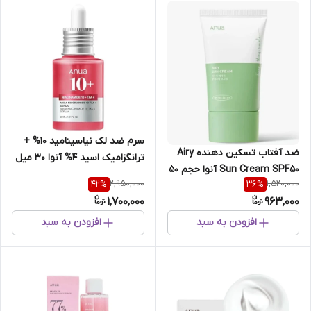
سرم ضد لک نیاسینامید 10% +
ضد آفتاب تسکین دهنده Airy
ترانگزامیک اسید 4% آنوا 30 میل
Sun Cream SPF50 آنوا حجم ۵۰
بسته بندی جدید
2,950,000
1,520,000
42
%
36
%
میل
1,700,000
963,000
افزودن به سبد
افزودن به سبد