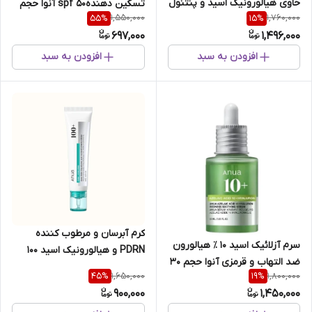
حاوی هیالورونیک اسید و پنتنول
تسکین دهندهspf 50 آنوا حجم
1,550,000
1,760,000
55
%
15
%
حجم 150 میل
50میل
697,000
1,496,000
افزودن به سبد
افزودن به سبد
کرم آبرسان و مرطوب کننده
سرم آزلائیک اسید ۱۰ ٪ هیالورون
PDRN و هیالورونیک اسید 100
ضد التهاب و قرمزی آنوا حجم 30
درصد آنوا 60میل
1,650,000
1,800,000
45
%
19
%
میل
900,000
1,450,000