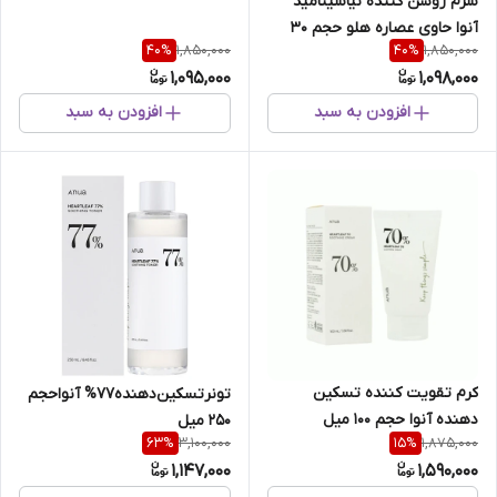
سرم روشن کننده نیاسینامید
آنوا حاوی عصاره هلو حجم 30
1,850,000
1,850,000
40
%
40
%
میل(بسته بندی جدید)
1,095,000
1,098,000
افزودن به سبد
افزودن به سبد
کرم تقویت کننده تسکین
تونرتسکین‌دهنده77% آنواحجم
دهنده آنوا حجم 100 میل
250 میل
3,100,000
1,875,000
63
%
15
%
1,147,000
1,590,000