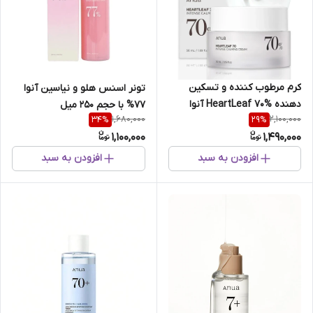
کرم مرطوب کننده و تسکین
تونر اسنس هلو و نیاسین آنوا
دهنده HeartLeaf 70% آنوا
77% با حجم 250 میل
1,680,000
2,100,000
34
%
29
%
حجم 50 میلی لیتر
1,100,000
1,490,000
افزودن به سبد
افزودن به سبد