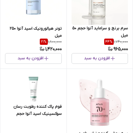
سرم برنج و سراماید آنوا حجم 50
تونر هیالورونیک اسید آنوا 250
میل
میل
1,800,000
1,740,000
21
%
44
%
1,420,000
965,000
افزودن به سبد
افزودن به سبد
فوم پاک کننده رطوبت رسان
سوکسینیک اسید آنوا حجم
150میل