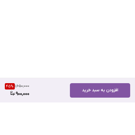
1,650,000
45
%
افزودن به سبد خرید
900,000