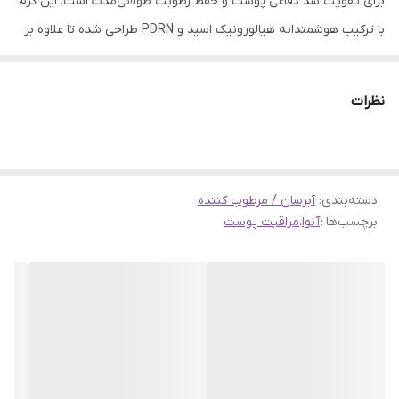
برای تقویت سد دفاعی پوست و حفظ رطوبت طولانی‌مدت است. این کرم
با ترکیب هوشمندانه هیالورونیک اسید و PDRN طراحی شده تا علاوه بر
آبرسانی عمیق، به بازسازی و افزایش استحکام پوست نیز کمک کند. بافت
نرم و ابریشمی آن به‌راحتی روی پوست پخش می‌شود و بدون ایجاد
نظرات
حس سنگینی، لطافت و طراوت قابل‌توجهی به پوست می‌بخشد.
هیالورونیک اسید موجود در این محصول رطوبت را در لایه‌های مختلف
پوست حفظ می‌کند و مانع از تبخیر آن می‌شود؛ در حالی که PDRN به
دسته‌بندی
:
آبرسان / مرطوب کننده
بهبود روند ترمیم و بازسازی پوست کمک می‌کند و ظاهر پوست را سالم‌تر
برچسب‌ها :
آنوا
،
مراقبت پوست
و شاداب‌تر نشان می‌دهد. این کرم انتخابی ایده‌آل برای پوست‌های
خشک، دهیدراته یا کدر است و می‌تواند در کنار سرم‌های آبرسان، یک لایه
محافظ و تقویت‌کننده موثر ایجاد کند.
برای نتیجه بهتر، استفاده از
سرم PDRN و هیالورونیک اسید آنوا
قبل از
این کرم می‌تواند اثربخشی آبرسانی و بازسازی پوست را افزایش دهد و
روتین مراقبتی کامل‌تری ایجاد کند.