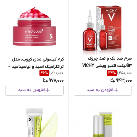
سرم ضد لک و ضد چروک
کرم کپسولی مدی کیوب، مدل
B3لیفت اکتیو ویشی VICHY
ترانگزامیک اسید و نیاسینامید –
1,820,000
1,450,000
46
%
34
%
حجم 30 میل
روشن کننده و ضدلک ۵۵ میل
978,000
943,000
افزودن به سبد
افزودن به سبد