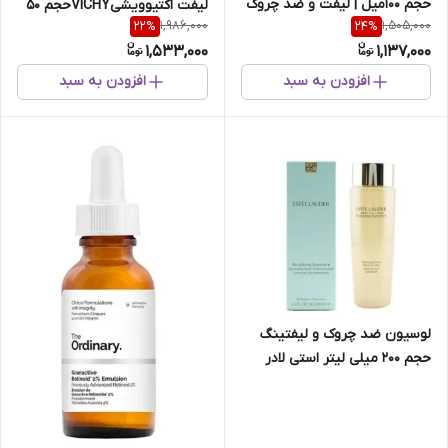
حجم 100میل | لیفت و ضد چروک
لیفت اکتیو‌ویشی‌VICHY‌حجم 50
1,986,000
1,505,000
22
%
24
%
شیسیدو
میل
1,533,000
1,137,000
افزودن به سبد
افزودن به سبد
لوسیون ضد چروک و لیفتینگ‌
حجم 200 میلی لیتر استی لادر