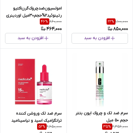
امولسیون‌ضدچروک‌گرن‌اکتیو
رتینوئید2%حجم30میل‌ اوردینری
860,000
1,100,000
46
%
22
%
وستادارو
464,000
850,000
افزودن به سبد
افزودن به سبد
سرم ضد لک و چروک ایون بتتر
سرم ضد لک وروشن کننده
حجم ۵۰ میل
ترانگزامیک اسید و نیاسینامید
2,650,000
2,356,000
52
%
35
%
مدی کیوب حجم 30 میل