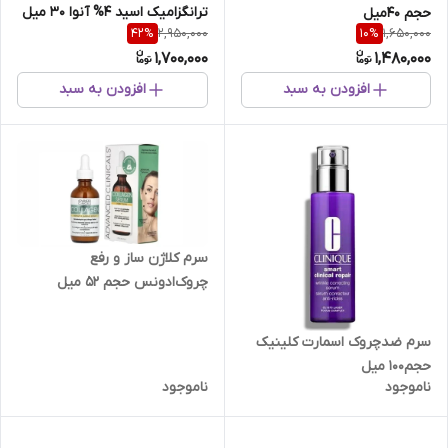
ترانگزامیک اسید 4% آنوا 30 میل
حجم 40میل
2,950,000
1,650,000
42
%
10
%
بسته بندی جدید
1,700,000
1,480,000
افزودن به سبد
افزودن به سبد
سرم کلاژن ساز و رفع
چروک‌ادونس‌ حجم ۵۲ میل
سرم‌ ضدچروک‌ اسمارت‌ کلینیک
حجم100 میل
ناموجود
ناموجود