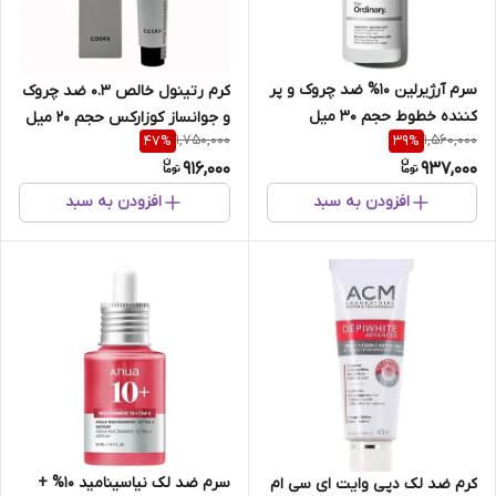
سرم آرژیرلین 10% ضد چروک و پر
کرم رتینول خالص 0.3 ضد چروک
کننده خطوط حجم 30 میل
و جوانساز کوزارکس حجم 20 میل
1,750,000
1,560,000
47
%
39
%
اوردینری وستا دارو
916,000
937,000
افزودن به سبد
افزودن به سبد
سرم ضد لک نیاسینامید 10% +
کرم ضد لک دپی وایت ای سی ام