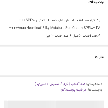
توضیحات
پک کرم ضد آفتاب آبرسان هارت‌لیف + پانتنول SPF50+ آنا
Anua Heartleaf Silky Moisture Sun Cream SPF50+ PA++++
📍ضد آفتاب ۵۰میل + ضد افتاب ۱۰ میل
✨ توضیحات محصول
کرم ضد آفتاب Anua Heartleaf Silky Moisture Sun Cream با
نظرات
SPF50+ و PA++++ یک انتخاب ایده‌آل برای محافظت کامل از
پوست در برابر اشعه‌های مضر UVA و UVB است.
این کرم سبک و ابریشمی، علاوه بر محافظت قوی در برابر آفتاب،
حاوی عصاره برگ هارت‌لیف با خاصیت تسکین‌دهندگی و ضدالتهاب
دسته‌بندی
:
ضد آفتاب ( کرم / استیکی / اسپری )
برچسب‌ها :
مراقبت پوست
،
آنوا
و پانتنول برای آبرسانی و تقویت سد دفاعی پوست است.
فرمولاسیون بدون چربی و غیرکمدوژنیک آن، به‌سرعت جذب
می‌شود و هیچ‌گونه سنگینی یا سفیدک روی پوست باقی نمی‌گذارد؛