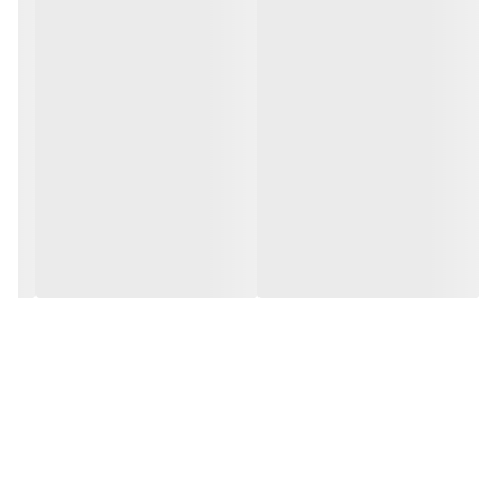
به همین دلیل برای استفاده روزانه و حتی زیر آرایش فوق‌العاده
مناسب است.
📋 جدول مشخصات
ویژگی
توضیحات
برند
Anua
نام محصول
Heartleaf Silky Moisture Sun Cream
SPF
50+
PA
++++ (محافظت بسیار بالا در برابر UVA)
حجم