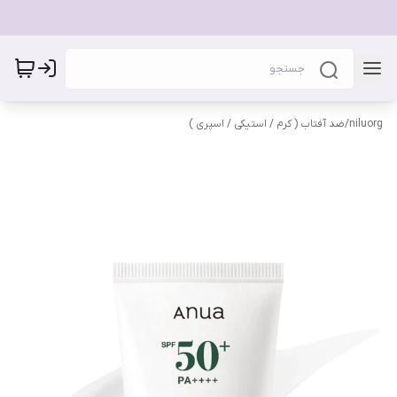
niluorg
/
ضد آفتاب ( کرم / استیکی / اسپری )