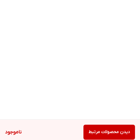
ترکیب آبرسان و ضدالتهاب برای جلوگیری از خشکی و قرمزی پوست.
گزینه‌ای عالی برای پوست‌های حساس در برابر آفتاب.
🧴 طرز استفاده
در آخرین مرحله روتین پوستی (قبل از آرایش) مقدار کافی از کرم را
روی پوست صورت و گردن بزنید.
۱۵ تا ۲۰ دقیقه قبل از قرار گرفتن در معرض آفتاب استفاده کنید.
هر ۲ تا ۳ ساعت یکبار تجدید شود، مخصوصاً در فضای باز.
دیدن محصولات مرتبط
ناموجود