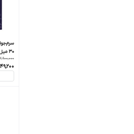
سرم‌جوا
30 میل
2,900,000
49,200