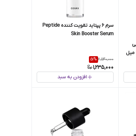
سرم 6 پپتاید تقویت کننده Peptide
Skin Booster Serum
سی
51
%
2,540,000
1,235,000
افزودن به سبد