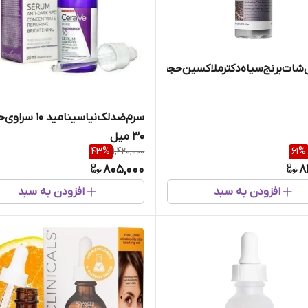
‌شات‌برنج‌سیاه‌دکترملاکسین‌حجم
سرم‌ضدلک‌نیاسینامید 10 
30 میل
43
%
1,420,000
61
%
805,000
8
افزودن به سبد
افزودن به سبد