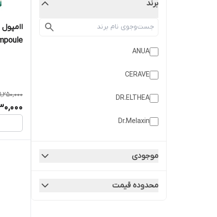
برند
er Ampoule
ANUA
CERAVE
1,250,000
DR.ELTHEA
30,000
Dr.Melaxin
Inkey List
موجودی
Isntree
محدوده قیمت
kantex
laroche posay