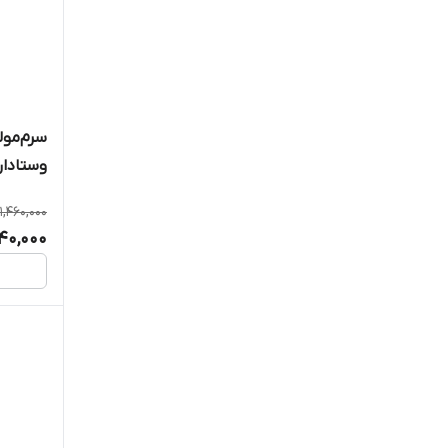
سرم‌مول
وستاداروح
1,460,000
40,000