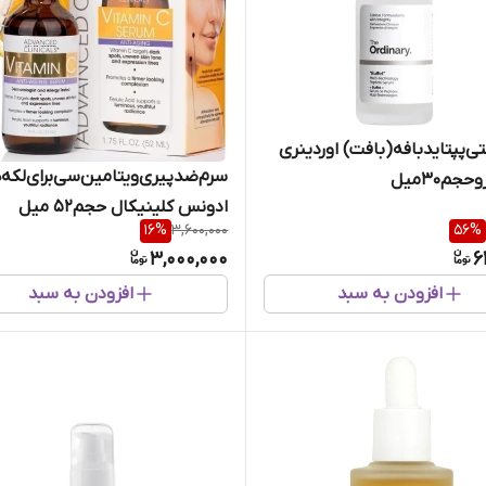
تی‌پپتایدبافه(بافت) اوردینری
سرم‌ضدپیری‌ویتامین‌سی‌برای‌لکه‌ه
جم30میل
ادونس‌ کلینیکال حجم52 میل
16
%
3,600,000
56
%
3,000,000
6
افزودن به سبد
افزودن به سبد