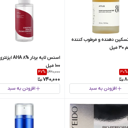
تسکین دهنده و مرطوب کننده
میل
اسنس لایه بردار  8%
100 میل
47
%
1,420,000
30
%
740,000
8
افزودن به سبد
افزودن به سبد