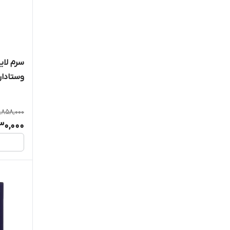
MEDICUBE
PIXI
SOM BY ME
وستادار
1,858,000
130,000