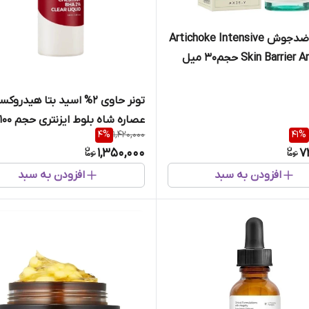
اامپول ضدجوش‌ Artichoke Intensive
Skin Barri حجم30 میل
تونر حاوی 2% اسید بتا هیدروک
عصاره شاه بلوط ایزنتری حجم 100 میل
4
%
1,420,000
41
%
1,350,000
7
افزودن به سبد
افزودن به سبد