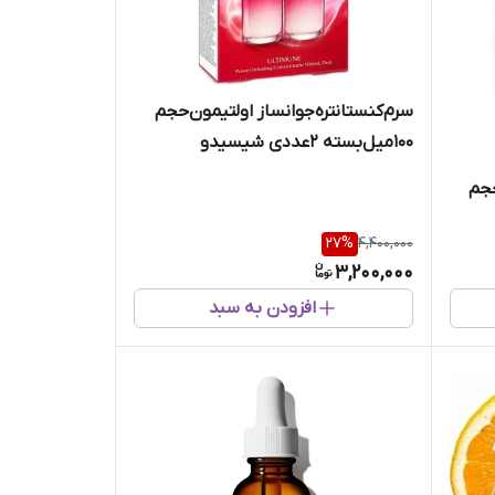
سرم‌کنستانتره‌جوانساز اولتیمون‌حجم
۱۰0میل‌بسته 2عددی شیسیدو
سراوی‌حجم
27
%
4,400,000
3,200,000
افزودن به سبد