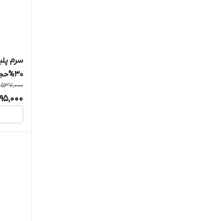
سرم‌ پلین
30%حجم۳0میل اوردینری وستادارو
1,537,000
95,000