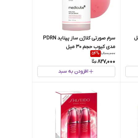
‌ حجم 30 میل
سرم صورتی کلاژن ساز پپتاید PDRN
مدی کیوب حجم 30 میل
54
%
1,800,000
827,000
افزودن به سبد