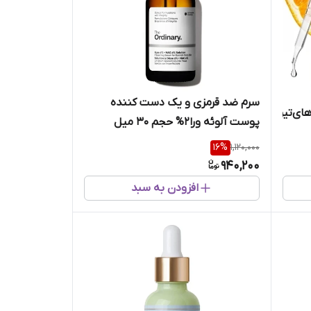
سرم ضد قرمزی و یک دست کننده
ای‌تیره‌پوست‌
پوست آلوئه ورا‌2%‌ حجم 30 میل
اوردینری وستادارو
16
%
1,120,000
940,200
افزودن به سبد