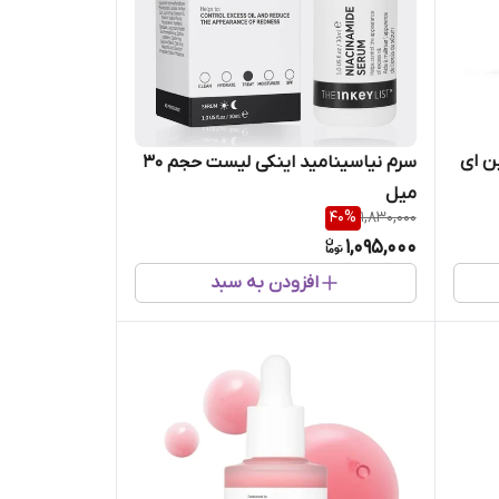
ن ای
سرم نیاسینامید اینکی لیست حجم 30
میل
40
%
1,830,000
1,095,000
افزودن به سبد