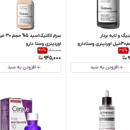
یگ‌ و لایه‌ بردار
سرم لاکتیک‌اسید‌ 5%
اوردینری وستا دارو
47
%
1,800,000
35
%
945,000
9
افزودن به سبد
افزودن به سبد