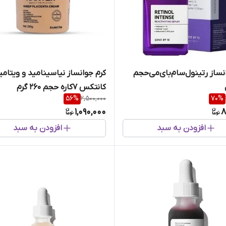
نساز رتینول‌سام‌بای‌می‌حجم
کرم جوانساز نیاسینامید و ویتامی
کانتکس 7کاره حجم 260 گرم
56
%
2,500,000
70
%
1,090,000
8
افزودن به سبد
افزودن به سبد