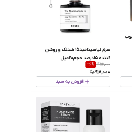
یوب
سرم‌ نیاسینامید15 ضدلک و روشن
کننده 15درصد حجم۲۰میل
36
%
1,456,000
918,000
افزودن به سبد