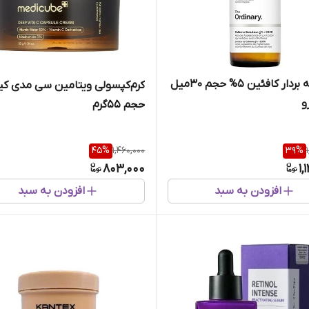
سرم‌ لایه بردار کافئین‌ 5% حجم ۳۰میل‌
کرم‌کپسولی ویتامین سی مدی ک
و
حجم 55گرم
45
%
1,460,000
39
%
803,000
1,
افزودن به سبد
افزودن به سبد