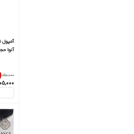
آمپول 
آنوا حجم 30 
1,150,000
05,000