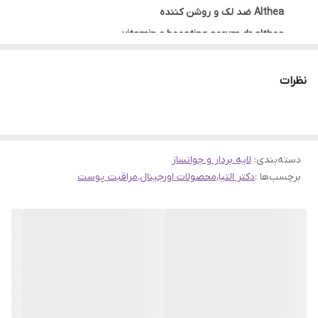
Althea ضد لک و روشن کننده
vitamin c boosting serum dr althea
روشن کننده تیرگی های،لک و هایپرپیگمانتاسیون
نظرات
فرموله شده با کمپلکس 9 ویتامین برای تقویت پوست
حاوی 8 نوع هیالورونیک اسید برای آبرسانی شدید پوست
حاوی الانتوئین و توکوفرول برای مقابله با علائم پیری
مناسب برای پوست های کدر و مستعد به لک
دسته‌بندی
:
لایه بردار و جوانساز
ایده آل برای پوست های حساس
برچسب‌ها :
دکتر التیا
،
محصولات اورجینال
،
مراقبت پوست
بهبود رنگ و ناهمواری های پوست
ترمیم و احیای پوست آسیب دیده
انتی اکسیدان و ضد پیری
ضد جوش و اکنه
دارای بافتی سبک با جذب سریع
حجم : 30 میل