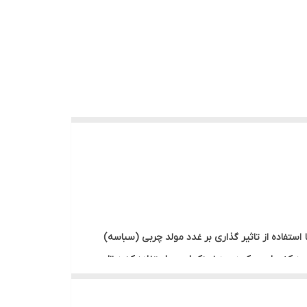
رشح چربی به سطح پوست با استفاده از تاثیر گذاری بر غدد مولد چربی (سباسه)
امید که حاوی یک درصد زینک است، استفاده کنید تا