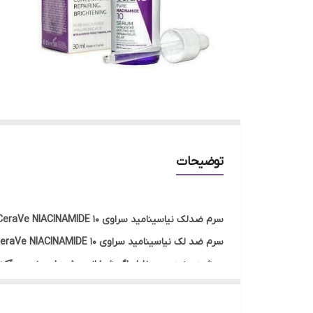
توضیحات
سرم ضدلک نیاسینامید سراوی CeraVe NIACINAMIDE 10
میشود. به همین خاطر اگر شما از جوش‌های مزمن و آکنه 
تاثیرگذاری بیشتری را در روند بهبود خود شاهد باشید.
.