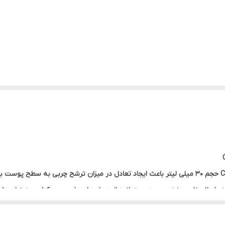
سرم ضد لک نیاسینامید سراوی CeraVe NIACINAMIDE 10 حجم 30 میلی لیتر باعث ایجاد تعادل در میزان ت
با علل خاص رنج می‌برید، میتوانید از درمان‌های دارویی در کنار سرم نیاسین