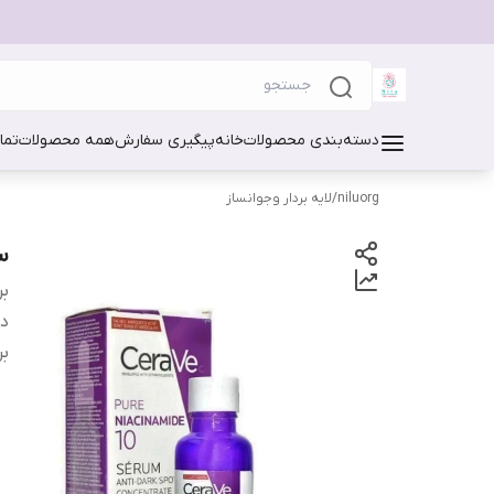
دسته‌بندی محصولات
خانه
پیگیری سفارش
همه محصولات
تما
niluorg
/
لایه بردار وجوانساز
سر
بر
دس
بر