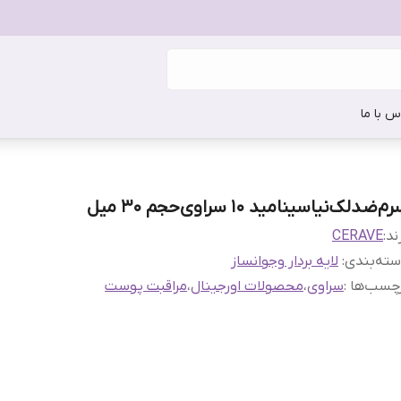
س با ما
م‌ضدلک‌نیاسینامید 10 سراوی‌حجم 30 میل
ند:
CERAVE
ته‌بندی
:
لایه بردار وجوانساز
چسب‌ها :
سراوی
،
محصولات اورجینال
،
مراقبت پوست