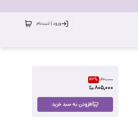
ورود | ثبت‌نام
43
%
1,420,000
805,000
افزودن به سبد خرید