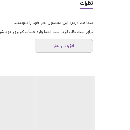
نظرات
و خطوط ریز صورت اشاره کرد. فرمولاسیون محلول در آب، فاقد چربی بودن و دارا بودن pH متعادل بین 5.5-6.5 باعث شده تا 
شما هم درباره این محصول نظر خود را بنویسید.
برای ثبت نظر، لازم است ابتدا وارد حساب کاربری خود شو
افزودن نظر