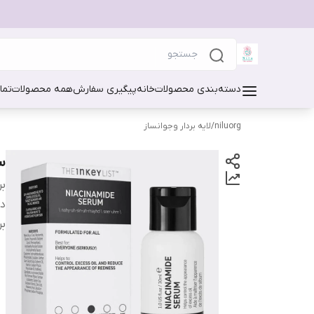
دسته‌بندی محصولات
خانه
پیگیری سفارش
همه محصولات
تما
niluorg
/
لایه بردار وجوانساز
سر
بر
دس
بر