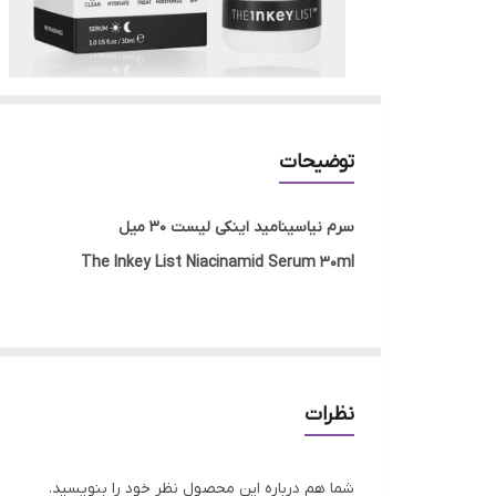
توضیحات
سرم نیاسینامید اینکی لیست 30 میل
The Inkey List Niacinamid Serum 30ml
نیاسینامید یک ترکیب سوپر قهرمان و شگفت انگیز در م
استفاده است. نیاسینامید یکی از معدود ترکیباتی است 
سرم 
نظرات
آبرسانی و مرطوب کرده و سلامت سد دفاعی پوست را در 
سرم نیاسینامید اینکی لیست در بهبود ظاهر منافذ پوست
شما هم درباره این محصول نظر خود را بنویسید.