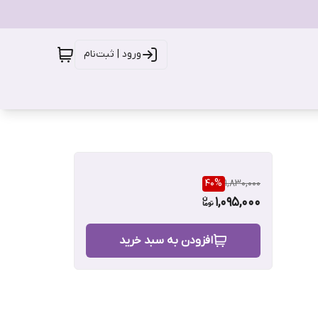
ورود | ثبت‌نام
40
%
1,830,000
1,095,000
افزودن به سبد خرید