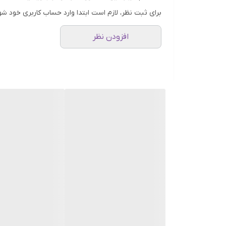
دارای ترکیبات بسیار ایمن و تائیدیه تست های درماتولوژی است. همچنین فاقد ال
برای ثبت نظر، لازم است ابتدا وارد حساب کاربری خود شو
فواید محصول :
افزودن نظر
حاوی 10% نیاسینامید و 1% هیالورونیک اسید خالص
کاهش انواع جوش، آکنه و لک های ناشی از آن ها
ترمیم کننده و تقویت کننده سد دفاعی پوست
درمان قرمزی ، التهابات، سوزش و خارش پوست
غنی شده با اسکوالان، پانتنول و گلایکولیپید
کنترل دقیق میزان چربی پوست
پاکسازی کامل سبوم اضافی پوست
کوچک کننده منافذ باز پوست
دارای ترکیبات بسیار ایمن و تائیدیه تست های درماتولو
فاقد الکل، گلوتن، کربن، عطر و رنگ مصنوعی
100% وگان و بدون آزمایش بر روی حیوانات