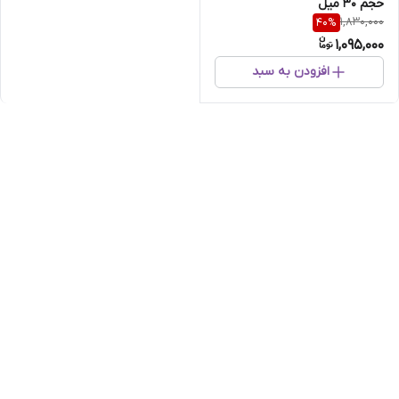
حجم 30 میل
1,830,000
40
%
1,095,000
افزودن به سبد