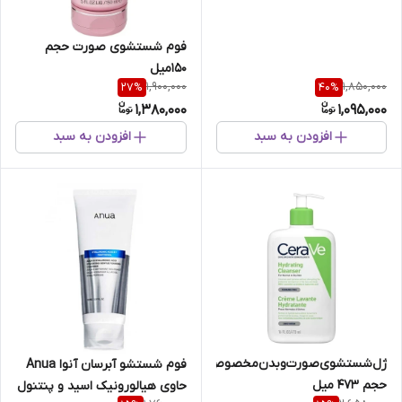
150میل
فوم‌ شستشوی‌ صورت حجم
150میل
1,900,000
1,850,000
27
%
40
%
1,380,000
1,095,000
افزودن به سبد
افزودن به سبد
ژل‌شستشوی‌صورت‌وبدن‌مخصوص‌پوست‌های‌نرمال‌تاخشک‌سراوی
فوم شستشو آبرسان آنوا Anua
حجم ۴۷۳ میل
حاوی هیالورونیک اسید و پنتنول