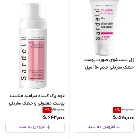
ژل شستشوی صورت پوست
خشک ساردلی حجم 150 میل
فوم پاک کننده سرامید مناسب
پوست معمولی و خشک ساردلی
740,000
620,000
13
%
8
%
حجم 150 میل
643,000
570,000
افزودن به سبد
افزودن به سبد