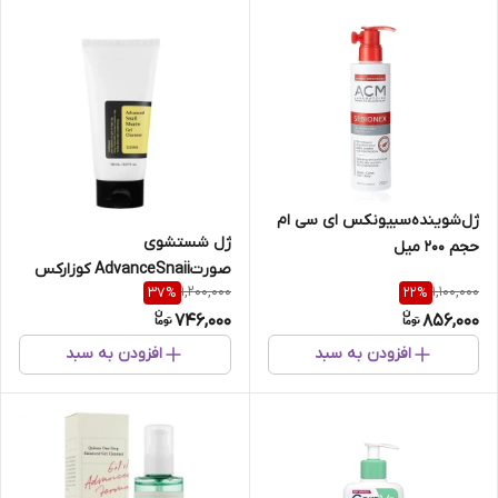
ژل‌شوینده‌سبیونکس ای سی ام
ژل‌ شستشوی‌
حجم 200 میل
صورت‌AdvanceSnaii کوزارکس
1,200,000
1,100,000
37
%
22
%
حجم150 میل
746,000
856,000
افزودن به سبد
افزودن به سبد