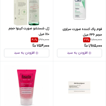
ژل‌ شستشو صورت‌ کینوا حجم
فوم پاک کننده صورت سراوی
180 میل
حجم 236 میل
1,270,000
2,800,000
40
%
29
%
754,000
1,985,000
افزودن به سبد
افزودن به سبد