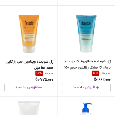
ژل شوینده هیالورونیک پوست
ژل شوینده ویتامین سی رزاکلین
نرمال تا خشک رزاکلین حجم 150
حجم 150 میل
950,000
1,150,000
18
%
16
%
میل
775,000
962,000
افزودن به سبد
افزودن به سبد