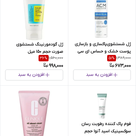
ژل شستشوی‌پاکسازی و بازسازی
ژل‌ گودمورنینگ‌ شستشوی‌
پوست خشک و حساس ای سی
صورت‌ حجم 150 میل
1,560,000
1,389,000
36
%
51
%
ام حجم 200 میل
998,000
673,000
افزودن به سبد
افزودن به سبد
فوم پاک کننده رطوبت رسان
سوکسینیک اسید آنوا حجم