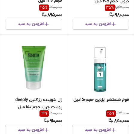
حجم 236 میل
کیوب حجم 205 میل
1,200,000
1,531,000
25
%
35
%
895,000
980,000
افزودن به سبد
افزودن به سبد
فوم‌ شستشو ایزدین‌ حجم150میل
ژل شوینده رزاکلین deeply
پوست چرب حجم 150 میل
1,200,000
1,139,000
24
%
25
%
910,000
850,000
افزودن به سبد
افزودن به سبد