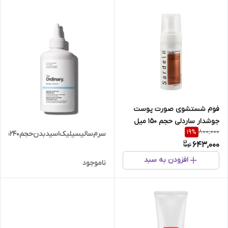
فوم شستشوی صورت پوست
جوشدار ساردلی حجم 150 میل
800,000
19
%
سرم‌سالیسیلیک‌اسید‌بدن‌حجم‌240‌میل
643,000
افزودن به سبد
ناموجود