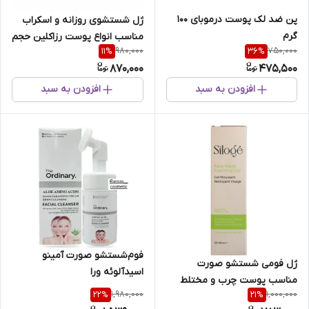
پن ضد لک پوست درموبای 100
ژل شستشوی روزانه و اسکراب
گرم
مناسب انواع پوست رزاکلین حجم
980,000
750,000
11
%
36
%
۱۵۰ میل
870,000
475,500
افزودن به سبد
افزودن به سبد
فوم‌شستشو صورت آمینو
ژل فومی شستشو صورت
اسید‌آلوئه ورا
مناسب پوست چرب و مختلط
براش‌دار‌حجم۱۰۰میل اوردینری
1,980,000
1,000,000
22
%
21
%
سیلوژه حجم 200 میل
وستا دارو