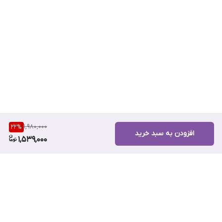
1,980,000
22
%
افزودن به سبد خرید
1,539,000