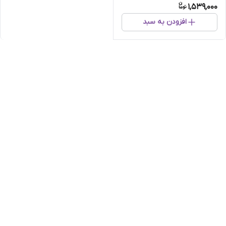
1,539,000
وستا دارو
افزودن به سبد