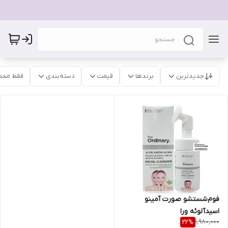
جدیدترین
برندها
قیمت
دسته‌بندی
فقط محص
فوم‌شستشو صورت آمینو
اسید‌آلوئه ورا
1,980,000
22
%
براش‌دار‌حجم۱۰۰میل اوردینری