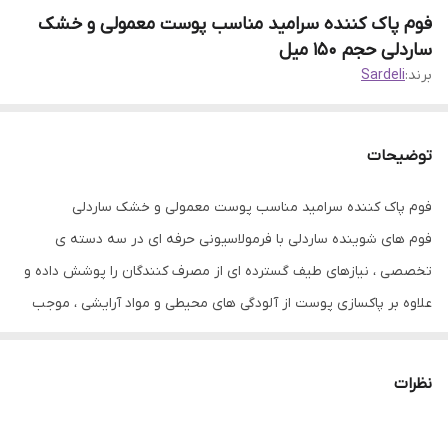
فوم پاک کننده سرامید مناسب پوست معمولی و خشک
ساردلی حجم 150 میل
برند:
Sardeli
توضیحات
فوم پاک کننده سرامید مناسب پوست معمولی و خشک ساردلی
فوم های شوینده ساردلی با فرمولاسیونی حرفه ای در سه دسته ی
تخصصی ، نیازهای طیف گسترده ای از مصرف کنندگان را پوشش داده و
علاوه بر پاکسازی پوست از آلودگی های محیطی و مواد آرایشی ، موجب
آبرسانی قوی ، کاهش چین و چروک و روشن و شفاف شدن پوست نیز می
شود .
نظرات
بهترین برای پوست های معمولی و خشک . با فرمول شیری ، بدون
خشکی ، کرم به کف که آرایش را کاملا تمیز کرده و به آرامی پاک می کند و