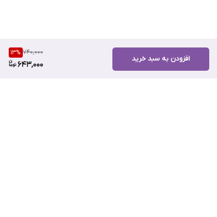
740,000
13
%
افزودن به سبد خرید
643,000
برگشت به بالا