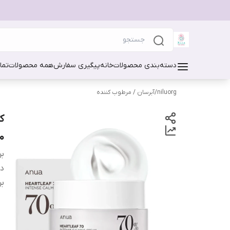
دسته‌بندی محصولات
خانه
پیگیری سفارش
همه محصولات
تما
niluorg
/
آبرسان / مرطوب کننده
50 می
بر
دس
بر