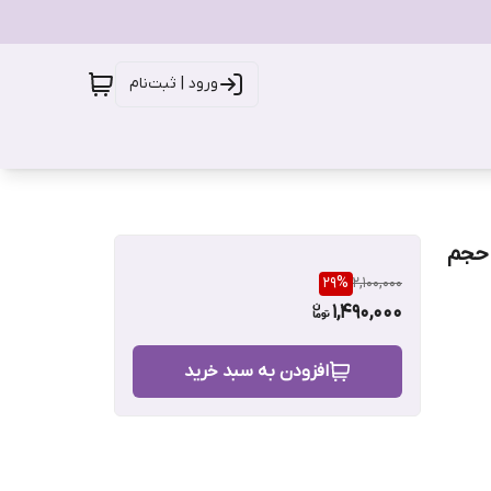
ورود | ثبت‌نام
هنده HeartLeaf 70% آنوا حجم
29
%
2,100,000
1,490,000
افزودن به سبد خرید