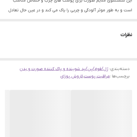
این شستشوی ملایم صورت برای پوست های چرب و حساس مناسب
است و به طور موثر آلودگی و چربی را پاک می کند و در عین حال تعادل
pH پوست را رعایت می کند.
این محصول فاقد مواد صابونی می باشد و دارای بافت ژلی شفاف است و
نظرات
از جوش و آکنه جلوگیری می کند.
ویژگی محصول
دسته‌بندی
:
مناسب برای پوست‌های چرب و حساس
ژل/فوم/پن/پد شوینده و پاک کننده صورت و بدن
برچسب‌ها :
مراقبت پوست
،
لاروش پوزای
پاکسازی پوست بدون خشکی بیش از حد
ضد آکنه
تسکین دهنده پوست
تست شده بر روی پوست مستعد آکنه
تنظیم کننده PH پوست
بدون پارابن و صابون