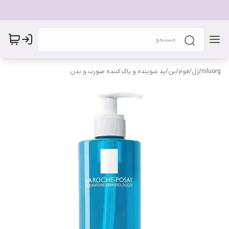
niluorg
/
ژل/فوم/پن/پد شوینده و پاک کننده صورت و بدن