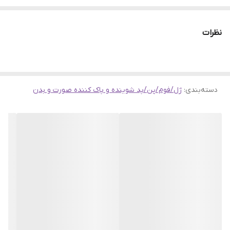
نرم و درخشان کننده پوست
ضدخشکی پوست
نظرات
این محصول چیست: یک پاک کننده موس ابریشمی و لوکس که
آرایش طولانی مدت را پاک می کند تا پوستی تمیز و با طراوت داشته
باشد.
دسته‌بندی
:
ژل/فوم/پن/پد شوینده و پاک کننده صورت و بدن
نوع پوست: معمولی، خشک، مختلط و چرب
موارد استفاده: بافت ناهموار
مهم ترین مواد تشکیل دهنده :
– 10% گلیسیرین + اسید هیالورونیک: پوست را نرم و تغذیه می کند.
– سیستم پاکسازی طبیعی با نارگیل: به پاک کردن آرایش ماندگار و
حذف ناخالصی ها کمک می کند.
اجزای تشکیل دهنده: فاقد پارابن، فتالات و سولفات SLS & SLES.
همچنین فاقد گلوتن است.
نکات دیگری که باید بدانید: این پاک کننده ظرف چند ثانیه شروع به