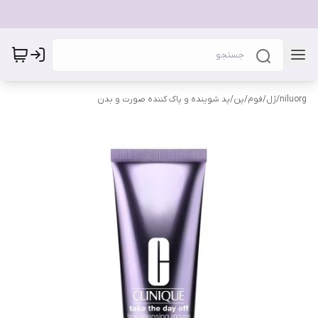
niluorg
/
ژل/فوم/پن/پد شوینده و پاک کننده صورت و بدن