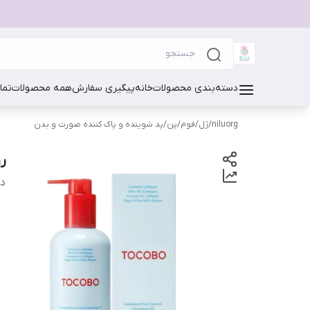
دسته‌بندی محصولات
خانه
پیگیری سفارش
همه محصولات
تما
niluorg
/
ژل/فوم/پن/پد شوینده و پاک کننده صورت و بدن
رو
دس