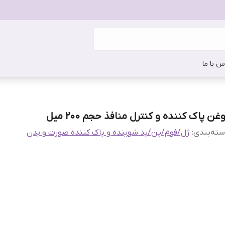
س با ما
غن پاک کننده و کنترل منافذ حجم 200 میل
ته‌بندی
:
ژل/فوم/پن/پد شوینده و پاک کننده صورت و بدن