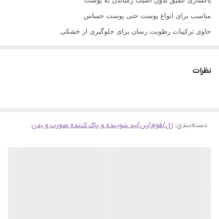
پاکسازی عمیق بدون آسیب رساندن به پوست
مناسب برای انواع پوست حتی پوست حساس
حاوی ترکیبات رطوبت رسان برای جلوگیری از خشکی
دارای PH نزدیک و سازگار به پوست
کمک به تقویت سد دفاعی پوست
نظرات
از بین برنده سلول های مرده و کمک به درخشان تر شدن صورت
دارارای ترکیبات گیاهی،آلو سبز و ماش
24% آلو سبز به کاهش التهاب و رطوبتر سانی پوست کمک می کند
دسته‌بندی
:
ژل/فوم/پن/پد شوینده و پاک کننده صورت و بدن
3% عصاره ماش موجب لایه برداری ملایم پوست می شود
دارای فرمولاسیون ملایم و کمی اسیدی
فاق الکل و مواد مضر
بدون تست حیوانی
ساخت کشور : کره جنوبی
حجم : 100 میل