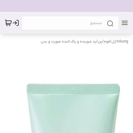
niluorg
/
ژل/فوم/پن/پد شوینده و پاک کننده صورت و بدن