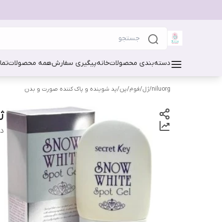
دسته‌بندی محصولات
خانه
پیگیری سفارش
همه محصولات
تما
niluorg
/
ژل/فوم/پن/پد شوینده و پاک کننده صورت و بدن
ژل
دس