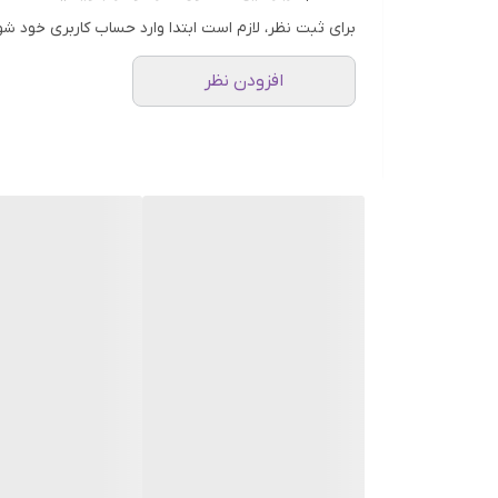
است. این ژل به راحتی روی پوست پخش شده و به سرعت ج
برای ثبت نظر، لازم است ابتدا وارد حساب کاربری خود شو
آرایش، بسیار مناسب می‌سازد.
افزودن نظر
استفاده از ژل روشن کننده لک و تیرگی سکرت کی ،بسیار
مشاهده‌ی بهترین نتایج، از آن به طور منظم و طبق دس
خودتان و پوستتان، هدیه‌ای ارزشمند بدهید. با ژل روش
ویژگی های برجسته ژل روشن کننده لک و تیرگی سکرت کی
1-روشن کنندگی موثر و طبیعی:
به لطف ترکیبات گیاهی 
2-کاهش لک‌های مختلف:
در کاهش لک‌های ناشی از آفتاب،
3-بهبود بافت پوست:
به بهبود بافت پوست، افزایش لطا
4-جذب سریع و آسان:
بافت سبک و جذب سریع آن، استفاد
5-حجم مناسب:
با حجم 65 گرم، برای مدت زمان قابل توجهی قابل استفاده است.
6-فرمولاسیون ملایم و مناسب برای انواع پوست:
به طور 
7-ترکیبات گیاهی:
از ترکیبات گیاهی با کیفیت بالا و موثر