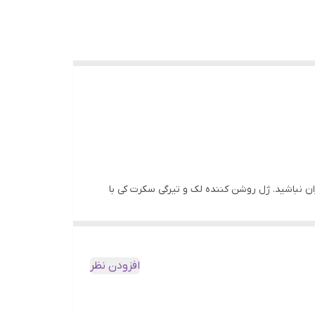
گران نباشید. ژل روشن کننده لک و تیرگی سکرت کی با
 و بر پایه ترکیبات گیاهی قوی، به طور هدفمند لک‌ها و
افزودن نظر
در ژل روشن کننده لک و تیرگی سکرت کی، از ترکیبات گیاهی قدرتمند و با کیفیت بالا استفاده شده است که به طور همزمان چندین مشکل پوستی را برطرف می‌کنند.با حجم 65 گرم، ژل روشن
 برجسته‌ی ژل روشن کننده لک و تیرگی سکرت کی ،