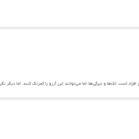
د است. لک‌ها و تیرگی‌ها، اما می‌توانند این آرزو را کمرنگ کنند. اما دیگر ن
به پوستی درخشان و بی‌نقص است. این محصول شگفت‌انگیز، با فرمولاسیونی پیشرفته
با و با طراوت هدیه می‌دهد.
خگوی نیاز شما خواهد بود. بافت سبک و جذب سریع آن، یکی دیگر از ویژگی‌های