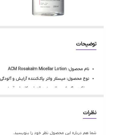
توضیحات
نام محصول: ACM Rosakalm Micellar Lotion
نوع محصول: میسلار واتر پاک‌کننده آرایش و آلودگی
عملکرد: پاکسازی ملایم، ضد التهاب، کاهش قرمزی
مناسب برای: پوست حساس، خشک، نازک و مستعد ق
قابل استفاده برای: صورت، چشم و لب
نظرات
بدون نیاز به آبکشی
فاقد الکل، پارابن، صابون و رایحه مصنوعی
شما هم درباره این محصول نظر خود را بنویسید.