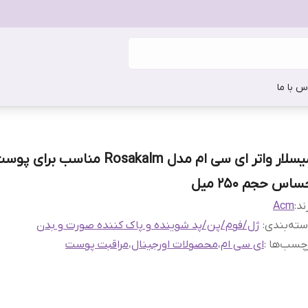
س با ما
میسلار واتر ای سی ام مدل Rosakalm مناسب برای پ
اس حجم 250 میل
ند:
Acm
ته‌بندی
:
ژل/فوم/پن/پد شوینده و پاک کننده صورت و بدن
چسب‌ها :
ای سی ام
،
محصولات اورجینال
،
مراقبت پوست