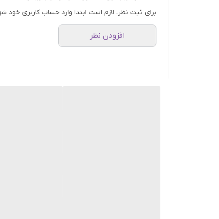
میسلار واتر رزا کالم ای‌سی‌ام؛ پاک‌کنندگی ملایم، تسک
برای ثبت نظر، لازم است ابتدا وارد حساب کاربری خود شو
اگر پوست حساسی دارید که به شوینده‌های معمولی وا
تخصصی با فرمولی ملایم و بدون نیاز به شست‌وشو، پو
افزودن نظر
پاک‌کننده کامل آرایش، آلودگی و چربی
میسلار واتر رزا کالم با استفاده از
مولکول‌های میسلار
، به
این ویژگی آن را برای استفاده در هر زمان و مکان، به‌وی
فرمولاسیون ضدقرمزی و آرام‌بخش با عصاره‌های گیاهی
ویژگی منحصربه‌فرد این میسلار واتر، اثر
تسکین‌دهنده و 
تحریک‌شده و تقویت سد دفاعی پوست کمک می‌کند. پوست 
مناسب برای انواع پوست، به‌ویژه حساس، خشک یا مستع
میسلار واتر Rosakalm فاقد الکل، صابون، پارابن و رایحه مصنوعی است. بنابراین، برای
استفاده روزانه است.