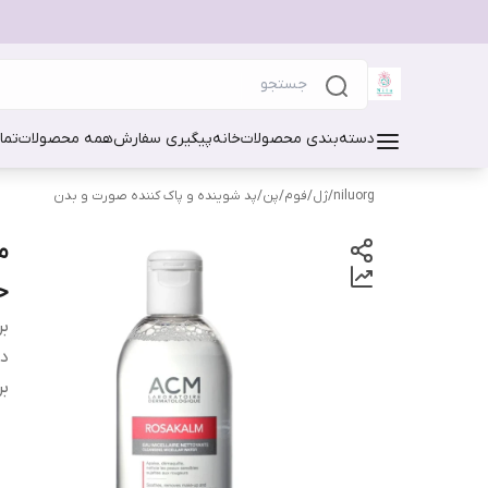
دسته‌بندی محصولات
خانه
پیگیری سفارش
همه محصولات
تما
niluorg
/
ژل/فوم/پن/پد شوینده و پاک کننده صورت و بدن
حس
بر
دس
بر