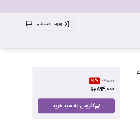
ورود | ثبت‌نام
وست
46
%
1,670,000
894,000
افزودن به سبد خرید