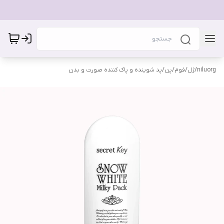
niluorg
/
ژل/فوم/پن/پد شوینده و پاک کننده صورت و بدن