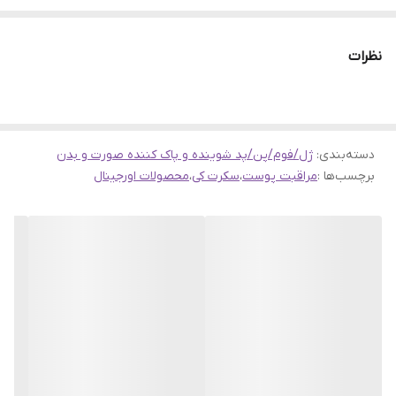
می‌شود و هیچ‌گونه احساس سنگینی یا چسبندگی ایجاد نمی‌کند. این
ویژگی آن را برای استفاده روزانه و به عنوان بخشی از روتین مراقبت از
نظرات
پوست، ایده‌آل می‌سازد و تجربه کاربری دلپذیری ارائه می‌دهد.
یکی از برجسته‌ترین ویژگی‌های ژل ضد لک سکرت کی Snow White،
سازگاری فوق‌العاده آن با انواع مختلف پوست است. چه پوست شما چرب
دسته‌بندی
:
ژل/فوم/پن/پد شوینده و پاک کننده صورت و بدن
و مستعد آکنه باشد، چه خشک و دهیدراته، یا حتی حساس و مستعد
برچسب‌ها :
مراقبت پوست
،
سکرت کی
،
محصولات اورجینال
قرمزی، می‌توانید با اطمینان خاطر از این محصول استفاده کنید.
فرمولاسیون ملایم آن، خطر بروز حساسیت را به حداقل می‌رساند.
کاربرد این ژل روشن کننده تنها به صورت محدود نمی‌شود. با توجه به
فرمولاسیون ایمن و موثر، می‌توانید از ژل ضد لک سکرت کی برای روشن
کردن و کاهش تیرگی در سایر نواحی بدن که مستعد لک یا تیرگی هستند،
مانند زیر بغل، زانوها، آرنج‌ها و حتی کشاله ران استفاده کنید. این ویژگی،
آن را به محصولی چندکاره تبدیل کرده است.
بافت ژل ضد لک سکرت کی Snow White بسیار سبک و دلپذیر است. این