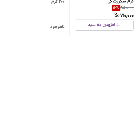
گرم سکررت کی
200 گرم
850,000
16
%
710,000
افزودن به سبد
ناموجود