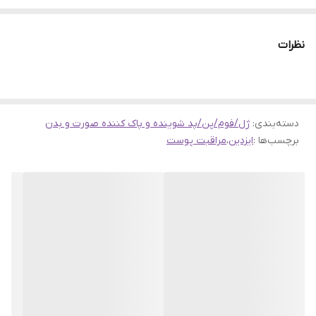
10% اوره جهت افزایش نگهداری رطوبت پوست است و همچنین
سد محافظت طبیعی رطوبت پوست را احیا می کند. این محصول
نظرات
برای پوست خشک، خیلی خشک و پوسته ای نیز مناسب می باشد.
لوسیون آبرسان ایزدین حاوی ۳% دکس پنتول جهت آبرسانی و
تسکین پوست می باشد و همچنین حاوی امولسیون رطوبت رسان
نیز است. این لوسیون علائم خشکی و خارش پوست را رفع می کند و
دسته‌بندی
:
ژل/فوم/پن/پد شوینده و پاک کننده صورت و بدن
برچسب‌ها :
ایزدین
،
مراقبت پوست
پوستی هموار، لطیف، سالم و شاداب را ایجاد می کند.
ویژگی های لوسیون آبرسان بدن و صورت ایزدین ISDIN:
آبرسان قوی
رفع خارش و علائم خشکی پوست
مرطوب کننده پوست
جذب شوندگی فوری
بدون احساس سنگینی و چربی
احساس پوستی لطیف و آبرسانی شده