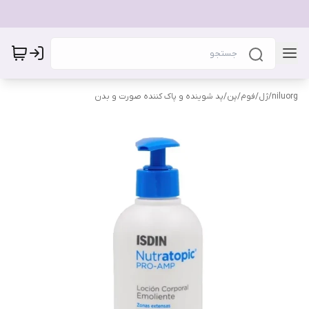
niluorg
/
ژل/فوم/پن/پد شوینده و پاک کننده صورت و بدن