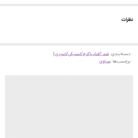
پرتوهای نور خورشید، محافظت کند. ضدآفتاب سراوی هم‌زمان با آبرسانی
موثر و قوی به پوست، از هدررفت رطوبت لایه‌های پوست جلوگیری کند
نظرات
دسته‌بندی
:
ضد آفتاب(کرم/استیکی/اسپری)
برچسب‌ها :
سراوی