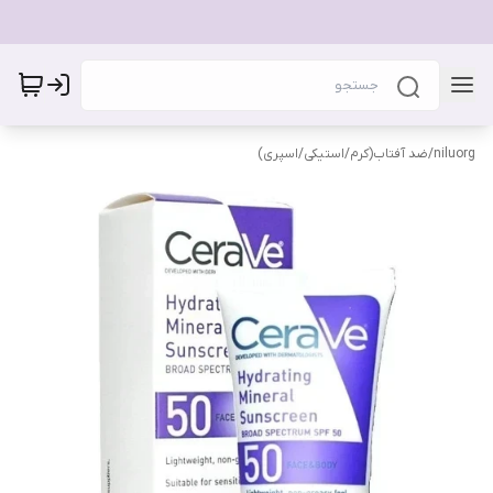
niluorg
/
ضد آفتاب(کرم/استیکی/اسپری)