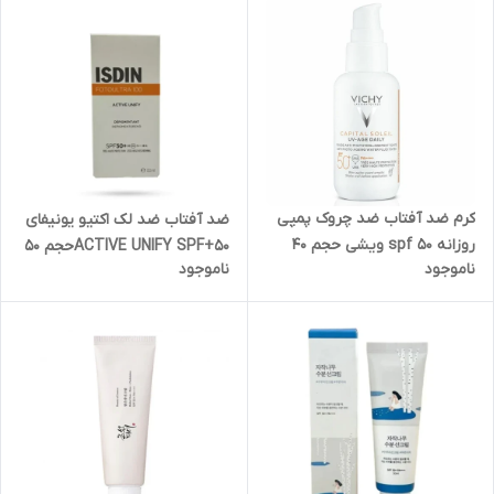
کرم ضد آفتاب ضد چروک پمپی
ضد آفتاب ضد لک اکتیو یونیفای
روزانه spf 50 ویشی حجم 40
ACTIVE UNIFY SPF+50‌حجم 50
ناموجود
ناموجود
میل
میل(بسته بندی جدید)