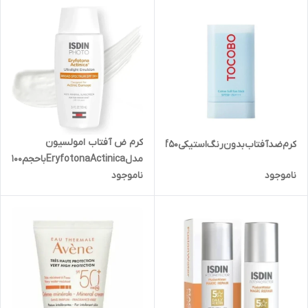
کرم ض آفتاب امولسیون
کرم‌ضدآفتاب‌بدون‌رنگ‌استیکیspf50‌‌حجم19میل
مدل‌EryfotonaActinica‌با‌حجم100میل
ناموجود
ناموجود