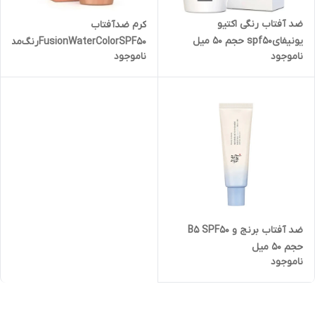
ضد آفتاب رنگی اکتیو
کرم‌ ضدآفتاب‌
یونیفایspf50 حجم 50 میل
FusionWaterColorSPF50رنگ‌مدیوم‌حجم50ml
ناموجود
ناموجود
ضد آفتاب برنج و B5 SPF50
حجم 50 میل
ناموجود