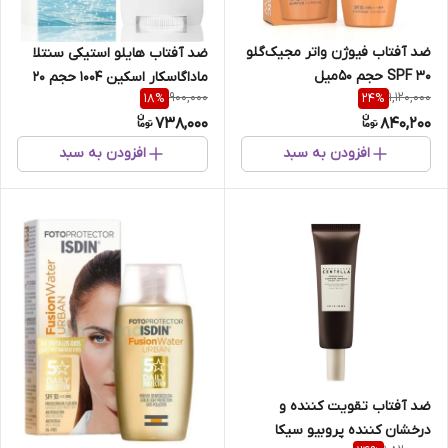
ضد آفتاب فیوژن واتر مجیک‌گلو
ضد آفتاب هایلو استیکی سنتلا
SPF 30 حجم ۵۰میل
ماداگاسکار اسکین 1004 حجم 20
900,000
1,120,000
18
%
24
%
میل
738,000
840,200
افزودن به سبد
افزودن به سبد
ضد آفتاب تقویت کننده و
درخشان کننده پروبیو سیکا