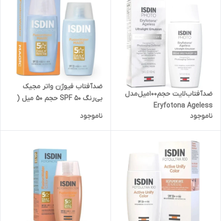
ضدآفتاب فیوژن واتر مجیک
ضدآفتاب‌لایت‌ حجم100میل‌مدل
بی‌رنگ SPF 50 حجم 50 میل (
Eryfotona Ageless
بسته بندی جدید)
ناموجود
ناموجود