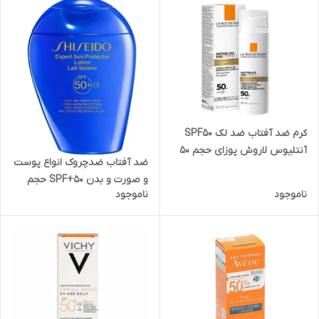
کرم ضد آفتاب ضد لک SPF50
آنتلیوس لاروش پوزای حجم 50
ضد آفتاب‌ ضدچروک‌ انواع پوست
میل
و صورت و بدن SPF+50 حجم
ناموجود
ناموجود
50میل شیسیدو