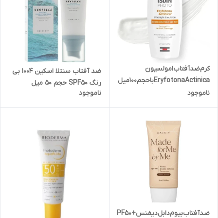
کرم‌ضدآفتاب‌امولسیون‌
ضد آفتاب سنتلا اسکین 1004 بی
EryfotonaActinica‌با‌حجم100میل
رنگ SPF50 حجم ۵۰ میل
ناموجود
ناموجود
ضدآفتاب‌بیوم‌‌دابل‌دیفنس‌SPF50+