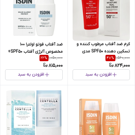
کرم ضد آفتاب مرطوب کننده و
ضد آفتاب فوتو اولترا ۱۰۰
تسکین دهنده SPF50 مدی
مخصوص آلرژی آفتاب SPF50+
1,050,000
1,560,000
22
%
47
%
کیوب RED MOISTURE حجم
حجم 50 میل ایزیدن
815,000
824,000
50میل
افزودن به سبد
افزودن به سبد