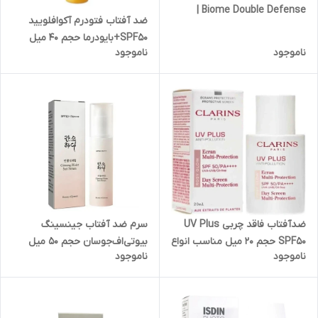
| Biome Double Defense
ضد آفتاب فتودرم آکوافلویید
Sunscreen SPF50+
SPF50+بایودرما حجم 40 میل
ناموجود
ناموجود
سرم ضد آفتاب جینسینگ
ضدآفتاب فاقد چربی UV Plus
بیوتی‌اف‌جوسان حجم 50 میل
SPF50 حجم 20 میل مناسب انواع
ناموجود
ناموجود
پوست به‌ویژه پوست حساس