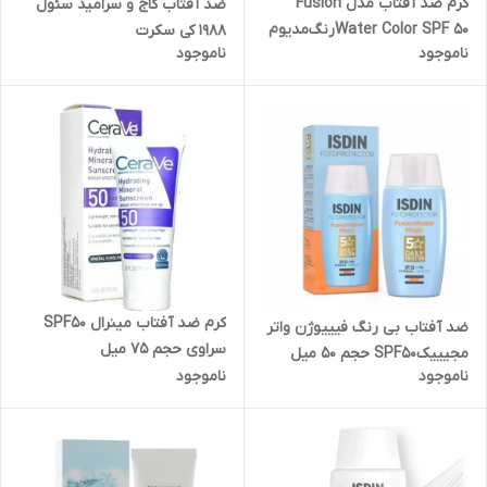
کرم ضد آفتاب‌ مدل Fusion
ضد آفتاب کاج و سرامید سئول
Water Color SPF 50رنگ‌مدیوم‌
1988 کی سکرت
ناموجود
ناموجود
حجم 50 میل
کرم ضد آفتاب مینرال SPF50
ضد آفتاب بی رنگ فیییوژن واتر
سراوی حجم ۷۵ میل
مجیییکSPF50 حجم 50 میل
ناموجود
ناموجود