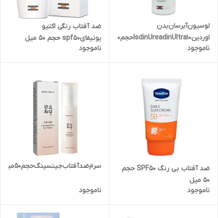
لوسیون‌آبرسان‌بدن‌
ضد آفتاب رنگی اکتیو
اوردینIsdinUreadinUltra10‌حجم‌400میل
یونیفایspf50 حجم 50 میل
ناموجود
ناموجود
سرم‌ضد‌آفتاب‌جینسینگ‌حجم50میل
ضد آفتاب بی رنگ SPF50‌ حجم
50 میل
ناموجود
ناموجود