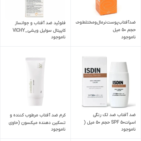
ضدآفتاب‌پوست‌نرمال‌ومختلط‌وحساس‌بی‌رنگ‌
فلوئید ضد آفتاب و جوانساز
حجم 50 میل
کاپیتال سولیل ویشی_VICHY
ناموجود
ناموجود
ضد آفتاب ضد لک رنگی
کرم ضد آفتاب مرطوب کننده و
اسپاتSPF 50 حجم 50 میل (
تسکین دهنده میکسون (حاوی
ناموجود
ناموجود
بسته بندی جدید )
سنتلا) 50گرم