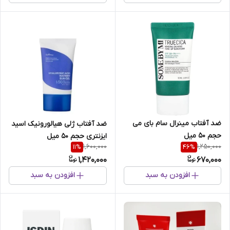
ضد آفتاب مینرال سام بای می
ضد آفتاب ژلی هیالورونیک اسید
حجم 50 میل
ایزنتری حجم 50 میل
1,600,000
1,250,000
11
%
46
%
1,420,000
670,000
افزودن به سبد
افزودن به سبد