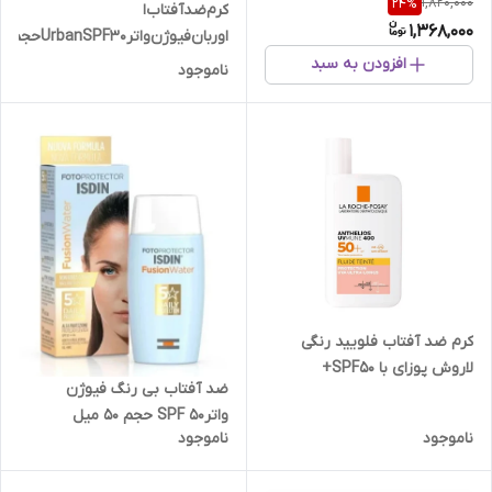
1,820,000
24
%
اسکین 1004 حجم 50میل
کرم‌ضد‌آفتاب‌ا
1,368,000
اوربان‌فیوژن‌واترUrbanSPF30حجم50میل
افزودن به سبد
ناموجود
کرم ضد آفتاب فلویید رنگی
لاروش پوزای با SPF۵۰+
ضد آفتاب بی رنگ فیوژن
آنتلیوس یووی مون 400 حجم 50
واترSPF 50 حجم 50 میل
میل
ناموجود
ناموجود