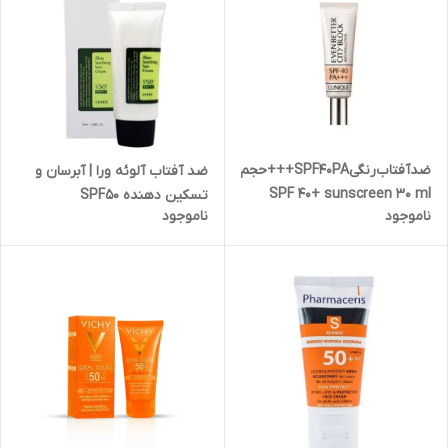
ضد‌آفتاب‌رنگی‌SPF40PA+++‌حجم30میل
ضد آفتاب آلوئه ورا | آبرسان و
SPF 40+ sunscreen 30 ml
تسکین دهنده SPF50
ناموجود
ناموجود