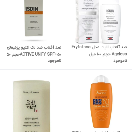
ضد آفتاب‌ لایت‌ مدل Eryfotona
ضد آفتاب ضد لک اکتیو یونیفای
Ageless حجم 100 میل‌
ACTIVE UNIFY SPF+50‌حجم 50
ناموجود
ناموجود
میل(بسته بندی جدید)