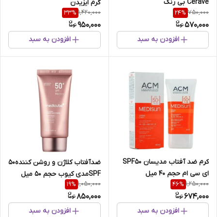
Cerave بی رنگ
گرم ایزیدن
1,420,000
750,000
33
%
24
%
950,000
570,000
افزودن به سبد
افزودن به سبد
کرم ضد آفتاب مدیسان SPF50
ضدآفتاب کلاژن و روشن کننده50
ای سی ام حجم 40 میل
SPFمدی کیوب حجم 50 میل
1,050,000
1,250,000
19
%
46
%
850,000
674,000
افزودن به سبد
افزودن به سبد