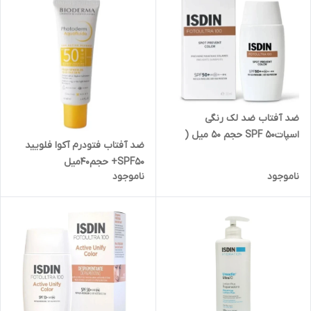
ضد آفتاب ضد لک رنگی
اسپاتSPF 50 حجم 50 میل (
ضد‌ آفتاب‌ فتودرم‌ آکوا فلویید‌
بسته بندی جدید )
SPF50+ حجم‌40‌میل
ناموجود
ناموجود