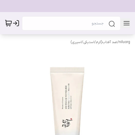
niluorg
/
ضد آفتاب(کرم/استیکی/اسپری)