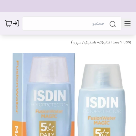
niluorg
/
ضد آفتاب(کرم/استیکی/اسپری)