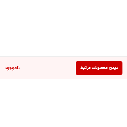
تر بر روی پوست، 97 درصد تحریک کمتر چشم ها و 93 درصد کنترل
چربی را نشاده داده است.
دیدن محصولات مرتبط
ناموجود