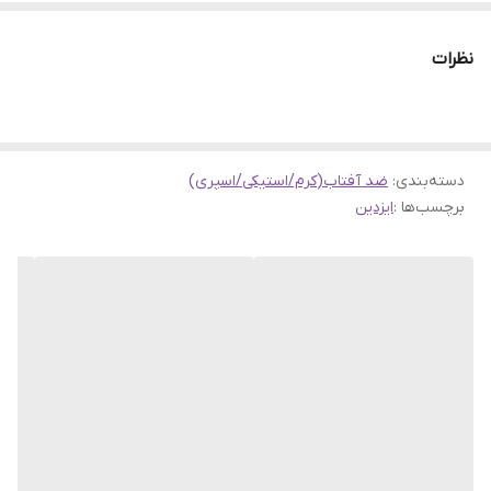
پرتوهای نوری خورشید می باشد. این محصول یکی از بهترین ضد آفتاب
های مناسب انواع پوست و حتی پوست اتوپیک می باشد.
نظرات
دارا بودن آنتی اکسیدان های قوی نظیر هیالورونیک اسید و عصاره جلبک
دریای مدیترانه به همراه هیالورونیک اسید خواص محافظتی این
محصول را تقویت می کنند. فرمولاسیون بسیار ملایم و فاقد چربی با
دسته‌بندی
:
ضد آفتاب(کرم/استیکی/اسپری)
تلرانس بسیار بالا قابلیت استفاده از ضد آفتاب فوتو پروتکت ایزدین را
برچسب‌ها :
ایزدین
برای استفاده در نواحی دور چشم ایجاد می کند.
ضد آفتاب ایزدین
مجیک
همچنین باعث کنترل چربی و کاهش ترشح آن در طول روز می
شود.
نقد و بررسی کامل
ضد آفتاب فیوژن واتر مجیک را به جرات یکی از بهترین ضد آفتاب های
حال حاضر دنیا نامید. این ضد آفتاب با محافظت فوق العاده بالا در برابر
اشعه های مضر آفتاب با فرمولاسیون غنی از مواد محافظ و غیر