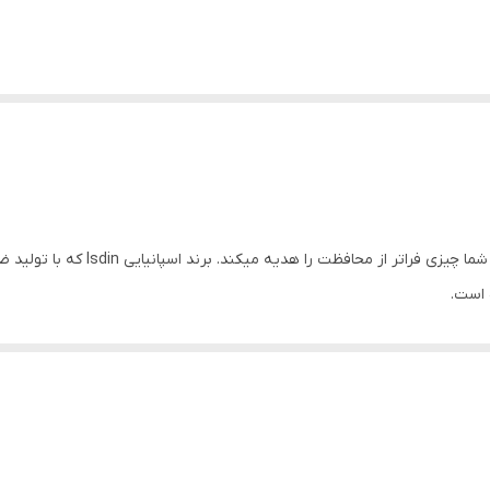
این ضد آفتاب علاوه بر محاف
ه می‎کند.
 این گونه موارد، بعضی از ملانوسیت‌ها، ملانین بیشتری تولید می‌کنند که ب