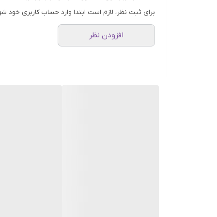
استفاده از فلوئید ضد آفتاب اکتیو یونیفای ایزدین فرای
برای ثبت نظر، لازم است ابتدا وارد حساب کاربری خود شو
آب و هوایی دچار لک می‌شود و نیاز به بالا ترین فاکتور حف
افزودن نظر
را نیز درمان می‌کند.
ویژگی های ضد آفتاب اکتیو یونیفای ایزدین
این ضد آفتاب با داشتن 
سبب محافظت و مراقبت از پوست در برابر تغییر رنگ یع
و روشن تر می شود.
حاوی کمپلکس pkek است که کمپلکس تت
و لک هورمونی را به خوبی برطرف می‌کند و یک عامل ت
همچنین این محصول دارای نیاسینامید است که نیاسینا
صورت را به خوبی روشن تر می کند .همچنین نیاسینامی
حاوی آسکوربیک اسید است که یک ترکیب روشن کننده و آن
کاهش می دهد. اگر در حال حاضر لک دارید و به دنبا