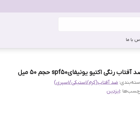
س با ما
 آفتاب رنگی اکتیو یونیفایspf50 حجم 50 میل
ته‌بندی
:
ضد آفتاب(کرم/استیکی/اسپری)
چسب‌ها :
ایزدین