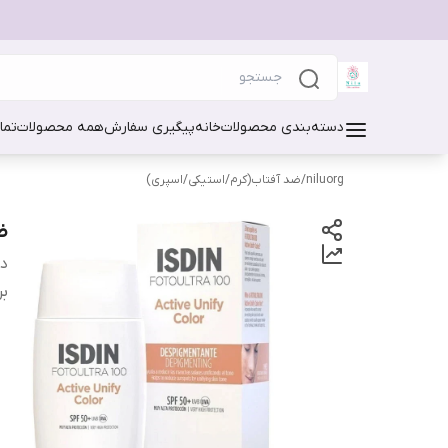
دسته‌بندی محصولات
خانه
پیگیری سفارش
همه محصولات
تما
niluorg
/
ضد آفتاب(کرم/استیکی/اسپری)
ضد
دس
بر