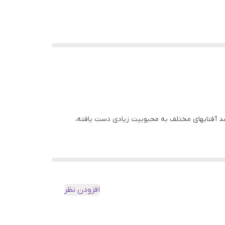
ضد آفتاب و ضدلک رنگی اکتیویونیفای ایزدین به پوست شما چیزی فراتر از محافظت را هدیه می‎کند. برند اسپانیایی Isdin که با تولید ضد آفتاب‎های مختلف به محبوبیت زیادی دست یافته،
ظت ویژه از پوست در برابر اشعه‎ های مضر خورشید، به درمان لک‎ های ناشی از آفتاب نیز کمک می‎کند. این محصول از ایجاد و تجمع غیر یکنواخت ملانین زیر
افزودن نظر
فلوئید ضد آفتاب اکتیو یونیفای ایزدین از ایجاد و تجمع غیر یکنواخت ملانین بر روی پوست پیشگیری می‌کند. با قرار گرفتن پوست در برابر آفتاب، اشعه UVA باعث تغییراتی در رنگدانه پوست
ه طور غیر یکنواخت در بعضی نواحی پخش می‌شوند.