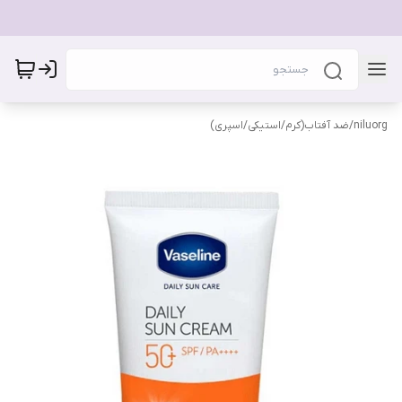
niluorg
/
ضد آفتاب(کرم/استیکی/اسپری)