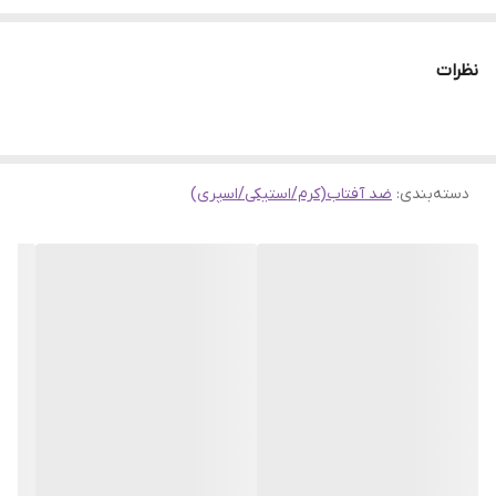
بگذارد، به این نکته دقت کنید که اشعه های خورشیدی چگونه می توانند
روند پیر شدن پوست صورت شما را تسریع ببخشند. علاوه بر اینها باعث
نظرات
ایجاد لک روی صورت خواهند شد و ممکن است در صورت افزایش شدت
اشعه های UV ، سبب شوند تا پوست دچار قرمزی و حتی آفتاب پوستگی
شود
دسته‌بندی
:
ضد آفتاب(کرم/استیکی/اسپری)
دلایلی که باید از ضدآفتاب وازلین استفاده نمایید :
این ضدآفتاب کره ای از سیستم محافظتی ++++PA استفاده می کند که
بالا ترین حد محافظت از پوست در برابر نور خورشید است.
استفاده از این محصول موجب تامین رطوبت مورد نیز پوست شده و از
خشکی پوست جلوگیری می نماید.
ویژگی فاقد چربی این محصول باعث شده برای پوست های مختلط و
چرب بسیار مناسب باشد و احساس چربی روی پوست ایجاد نکند.
این ضد افتاب کاملا بی رنگ است و آقایان نیز می توانند از آن برای
مراقبت از پوست خود استفاده نمایند.