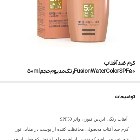
کرم‌ ضدآفتاب‌
FusionWaterColorSPF50رنگ‌مدیوم‌حجم50ml
توضیحات
آفتاب رنگی ایزدین فیوژن واتر SPF50
کرم ضد آفتاب محصولی محافظت کننده از پوست در مقابل نور
خورشید می باشد که بخشی از اشعه ماورا بنفش که همان اشعه