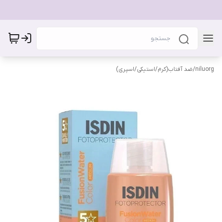
niluorg
/
ضد آفتاب(کرم/استیکی/اسپری)