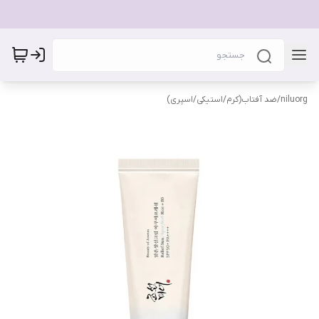
niluorg
/
ضد آفتاب(کرم/استیکی/اسپری)