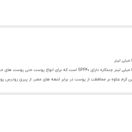
ضد آفتاب رنگی اون بتر کلینیک SPF40 PA+++ حجم 30 میلی لیتر چندکاره دارای F40
 به پوست می‌شود.این کرم علاوه بر محافظت از پوست در برابر اشعه های مضر، از پیری زو
میلی لیتر یک محرک قوی برای فعال کردن سیستم دفاعی پوست بوده و مقاومت بالایی در براب
وی و ترمیم کننده است که برای جلوگیری از آسیب دیدن پوست بسیار موثر