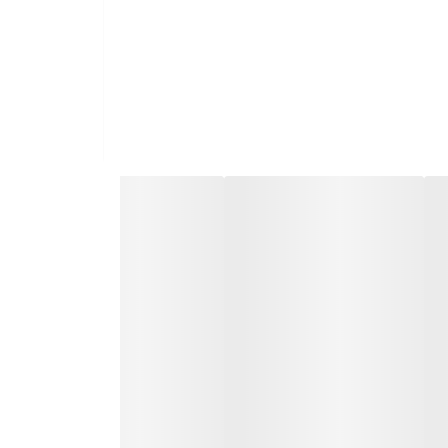
تر SPF40 PA+++ حجم 30 میلی لیتر را به تمام قسمتهای صورت، به جز دور چشم و لبها، بزنید و ماساژ دهید تا کاملا