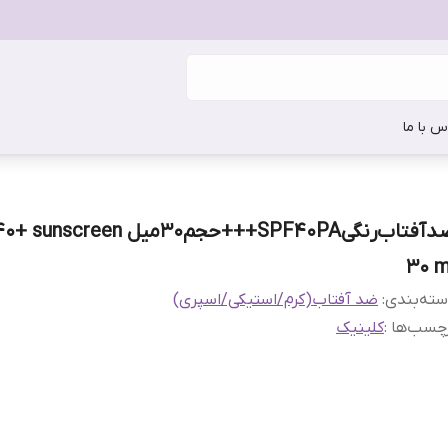
س با ما
ضد‌آفتاب‌رنگی‌SPF40PA+++‌حجم30میل een
30 m
ته‌بندی
:
ضد آفتاب(کرم/استیکی/اسپری)
چسب‌ها :
کلینیک