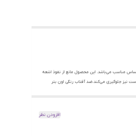
SP است که برای انواع پوست حتی پوست های حساس مناسب می‌باشد. این محصول مانع از نفوذ اشعه
درس پوست نیز جلوگیری می‌کند.ضد آفتاب رنگی اون بتر
ر آب و رطوبت دارد؛ همچنین کاملا فاقد چربی است.ماندگاری این
است.در مواقعی که در معرض نور خورشید (حتی از پشت شیشه و یا در هوای ابری) هستید، حتما از ضد آفتاب استفاده کنید و هر دو ساعت آن را تمدید کنید. ضد آفتاب رنگی اون بتر SPF40 PA+++ حجم
افزودن نظر