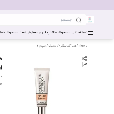
دسته‌بندی محصولات
خانه
پیگیری سفارش
همه محصولات
تما
niluorg
/
ضد آفتاب(کرم/استیکی/اسپری)
l
دس
بر