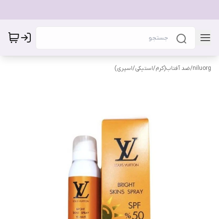
niluorg
/
ضد آفتاب(کرم/استیکی/اسپری)