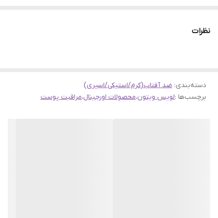
اسپری این محصول باعث سهولت استفاده و پوشش یکنواخت روی
پوست می‌شود و مناسب برای
تمامی انواع پوست، حتی پوست
نظرات
حساس
است.
دسته‌بندی
:
ضد آفتاب(کرم/استیکی/اسپری)
برچسب‌ها :
لویس ویتون
،
محصولات اورجینال
،
مراقبت پوست