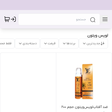
لویس ویتون
جدیدترین
برندها
قیمت
دسته‌بندی
فقط محص
ضد آفتاب‌لویس‌ویتون‌ حجم 200