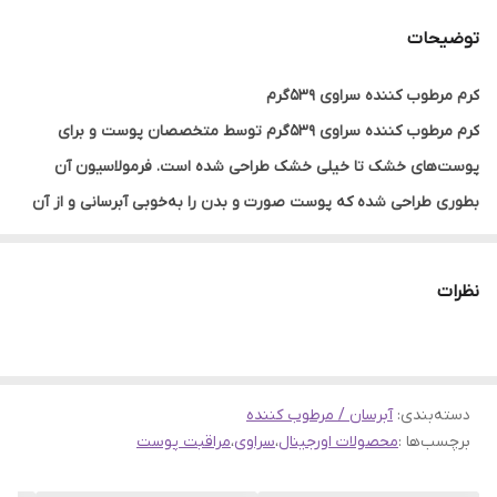
توضیحات
کرم مرطوب کننده سراوی 539گرم
کرم مرطوب کننده سراوی 539گرم توسط متخصصان پوست و برای
پوست‌های خشک تا خیلی خشک طراحی شده است. فرمولاسیون آن
بطوری طراحی شده که پوست صورت و بدن را به‌خوبی آبرسانی و از آن
در برابر خشک و دهیدراته‌شدن، محافظت کند. تاثیر این رطوبت‌رسانی
می‌تواند در تمام طول روز باقی ماند و از ایجاد حس کشیدگی یا
نظرات
پوسته‌پوسته‌شدن پوست جلوگیری کند.
این کرم مرطوب کننده و آبرسان سراوی 24 ساعته پوست خیلی خشک
Cerave با وجود غنی بودن از مواد مرطوب‌کننده، بافتی غیر چرب دارد که
دسته‌بندی
:
آبرسان / مرطوب کننده
باعث باقی گذاشتن رد چربی و سنگینی روی پوست نمی‌شود. قدرت
برچسب‌ها :
محصولات اورجینال
،
سراوی
،
مراقبت پوست
رطوبت‌رسانی بالای آن رطوبت را تا 24 ساعت در پوست حفظ می‌کند. از
طرفی در بازسازی و تقویت سد محافظتی طبیعی پوست موثر است.