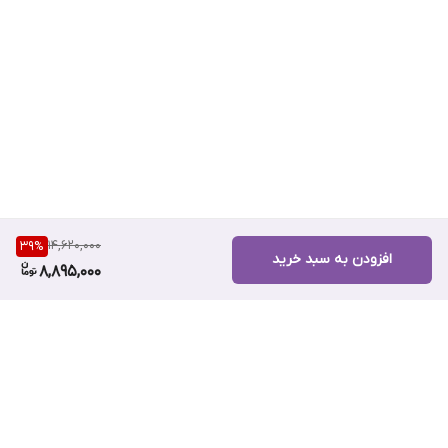
—
🌿 ویژگی‌های کلی پک
اورجینال و ساخت آمریکا
مناسب انواع پوست (خشک، مختلط، چرب، حساس)
بدون عطر و مواد حساسیت‌زا
قابل استفاده برای خانم‌ها و آقایان
مناسب روتین کامل آبرسانی روز و شب
14,620,000
39
%
افزودن به سبد خرید
8,895,000