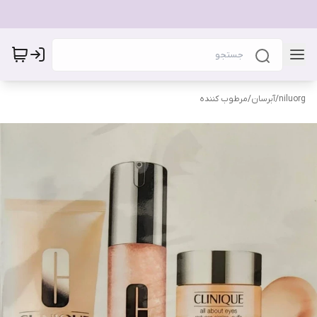
niluorg
/
آبرسان/مرطوب کننده