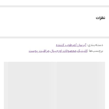
💎 پک آبرسان Clinique Moisture Surge (نسخه ماسک شب)
پک Clinique Moisture Surge یکی از کامل‌ترین و پرفروش‌ترین
نظرات
ست‌های آبرسان برند آمریکایی CLINIQUE است که برای آبرسانی
عمیق، بازسازی پوست و افزایش شادابی و شفافیت طراحی شده
است.
این پک شامل ۴ محصول کاربردی برای روتین روزانه و شبانه پوست
دسته‌بندی
:
آبرسان/مرطوب کننده
برچسب‌ها :
کلینیک
،
محصولات اورجینال
،
مراقبت پوست
بوده و برای تمام انواع پوست حتی پوست‌های حساس کاملاً مناسب
می‌باشد.
✨ ژینوشاپ به‌عنوان واردکننده مستقیم پک‌های کلینیک، این
محصول را با تضمین ۱۰۰٪ اصالت، کیفیت و جوابدهی واقعی تقدیم
شما می‌کند.
📦 محتویات پک آبرسان کلینیک (۴ محصول)
1️⃣ ماسک شب آبرسان Moisture Surge Overnight Mask