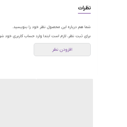
مرطوب کننده و آبرسان عمیق
نظرات
مناسب انواع پوست حتی پوست حساس
فوق العاده عالی برای پوست های خسته،کدر و خشک
شما هم درباره این محصول نظر خود را بنویسید.
بافت سبک ،زود جذب،بدون چسبندگی و ایجاد چربی رو
برای ثبت نظر، لازم است ابتدا وارد حساب کاربری خود شو
حاوی دو نوع اسنس جداگانه که هنگام پمپ از محفظه 
اسنس دوگانه حلزون با کارایی بالا تاثیر مستقیمی روی
افزودن نظر
ها طراحی شده است.این اسنس Dual کره ای در حجم 80 میل به بازار جهانی عرضه می شود که در زیبایی پوست نقش مهمی را ایفا می کند.