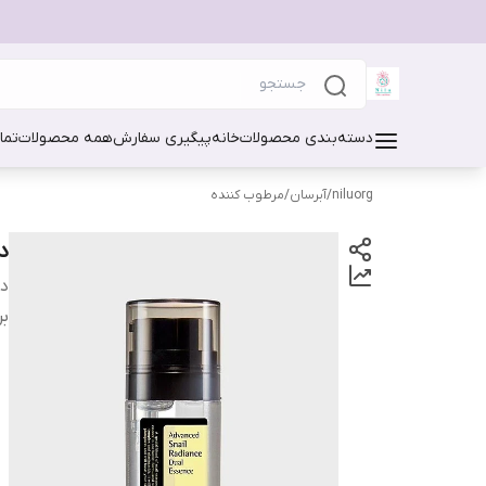
دسته‌بندی محصولات
خانه
پیگیری سفارش
همه محصولات
تما
niluorg
/
آبرسان/مرطوب کننده
دب
دس
بر