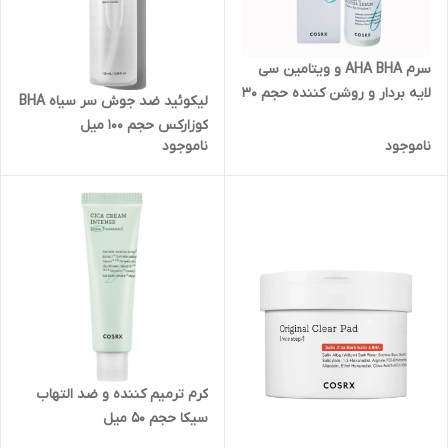
سرم AHA BHA و ویتامین سی
لایه بردار و روشن کننده حجم 30
لیکوئید ضد جوش سر سیاه BHA
میل PURE FIT CICA SERUM
کوزارکس حجم 100 میل
ناموجود
ناموجود
کرم ترمیم کننده و ضد التهاب
سیکا حجم 50 میل