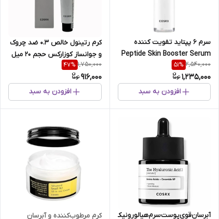
سرم 6 پپتاید تقویت کننده
کرم رتینول خالص 0.3 ضد چروک
Peptide Skin Booster Serum
و جوانساز کوزارکس حجم 20 میل
1,750,000
2,540,000
47
%
51
%
916,000
1,235,000
افزودن به سبد
افزودن به سبد
آبرسان‌قوی‌پوست‌سرم‌هیالورونیک‌اسید%3مرطوب‌کننده‌
کرم مرطوب‌کننده و آبرسان