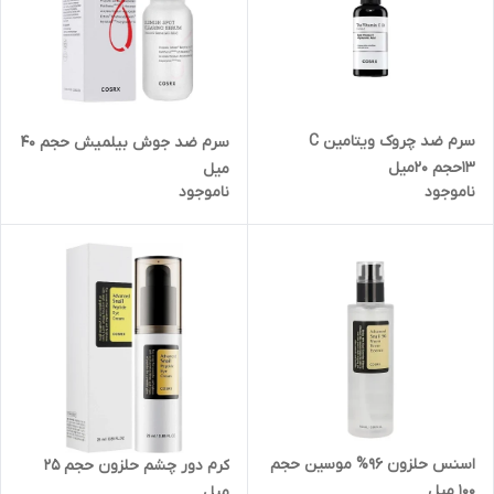
سرم‌ ضد‌ چروک‌ ویتامین C
سرم ضد جوش بیلمیش‌ حجم 40
13حجم 20میل
میل
ناموجود
ناموجود
اسنس حلزون 96% موسین حجم
کرم دور چشم حلزون حجم 25
100 میل
میل