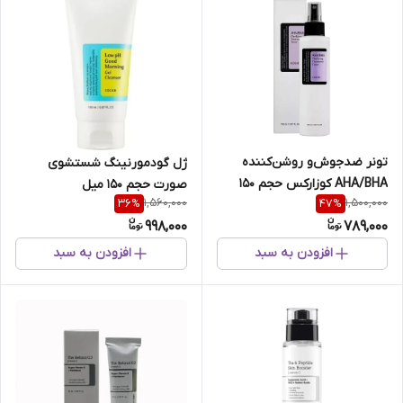
تونر ضدجوش‌و روشن‌کننده
ژل‌ گودمورنینگ‌ شستشوی‌
AHA/BHA کوزارکس حجم 150
صورت‌ حجم 150 میل
1,560,000
1,500,000
36
%
47
%
میل
998,000
789,000
افزودن به سبد
افزودن به سبد