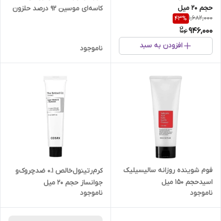
حجم 20 میل
کاسه‌ای موسین 92 درصد حلزون
1,682,000
43
%
(Snail 92 All In One Cream)
946,000
افزودن به سبد
ناموجود
فوم شوینده روزانه سالیسیلیک
کرم‌رتینول‌خالص 0.1 ضدچروک‌و
اسیدحجم 150 میل
جوانساز حجم 20 میل
ناموجود
ناموجود