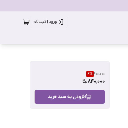
ورود | ثبت‌نام
6
%
900,000
840,000
افزودن به سبد خرید