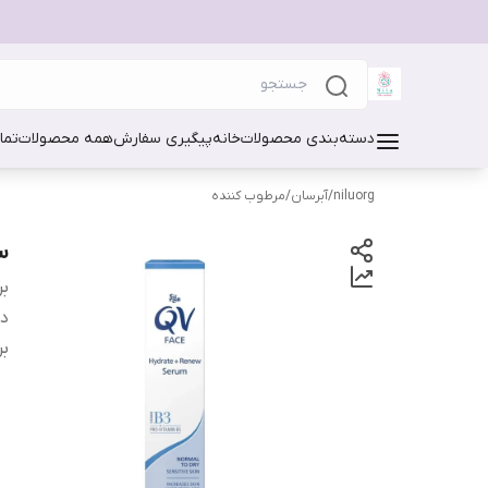
دسته‌بندی محصولات
خانه
پیگیری سفارش
همه محصولات
تما
niluorg
/
آبرسان/مرطوب کننده
س
بر
دس
بر