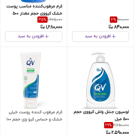
کرم مرطوب‌کننده مناسب پوست‌
خشک کیووی حجم مقدار 500
1,975,000
900,000
35
%
6
%
میل
1,280,000
840,000
افزودن به سبد
افزودن به سبد
لوسیون جنتل واش کیووی حجم
کرم مرطوب کننده پوست خیلی
500 میل
خشک و حساس کیو وی حجم 100
3,650,000
29
%
گرم
2,590,000