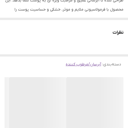
طراحی شده تا آبرسانی عمیق و مراقبت ویژه ای به پوست شما بدهد. این
محصول با فرمولاسیونی ملایم و موثر، خشکی و حساسیت پوست را
کاهش می دهد و به شما پوستی نرم، لطیف و سالم هدیه می کند.
ویژگی های محصول
نظرات
مناسب برای پوست های خیلی خشک و حساس:
فرمولاسیون کاملاً
ملایم و بدون ایجاد حساسیت.
آبرسانی قوی:
کمک می کند تا رطوبت پوست حفظ شده و از خشکی
دسته‌بندی
:
جلوگیری شود.
آبرسان/مرطوب کننده
بدون عطر و رنگ:
برای افرادی که پوست حساس دارند و به ترکیبات
اضافی حساسیت نشان می دهند بسیار مناسب است.
حجم ۱۰۰ گرم:
اندازه ای مناسب برای استفاده روزانه و قابل حمل.
ساخت برند معتبر کیووی:
با سابقه ای طولانی در تولید محصولات
مراقبت پوست با کیفیت بالا.
چرا باید استفاده کنیم؟