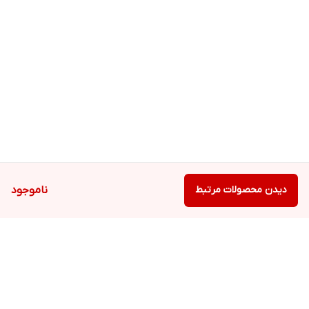
از تماس مستقیم با چشم ها خودداری کنید.
در صورت بروز حساسیت یا قرمزی، مصرف را متوقف کرده و با پزشک
مشورت کنید.
دور از دسترس کودکان نگهداری شود.
با کرم مرطوب کننده کیووی، پوستی نرم و سالم را تجربه کنید و از خشکی
و حساسیت پوست تان خداحافظی کنید! خریدش رو از دست ندید!
دیدن محصولات مرتبط
ناموجود