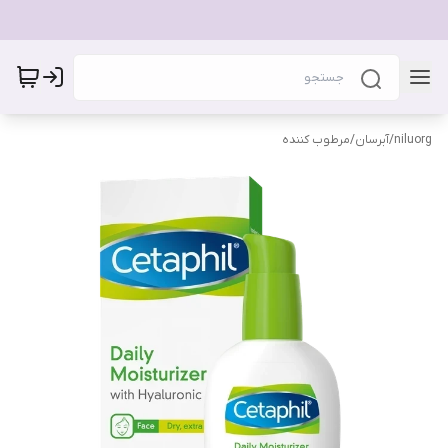
niluorg
/
آبرسان/مرطوب کننده