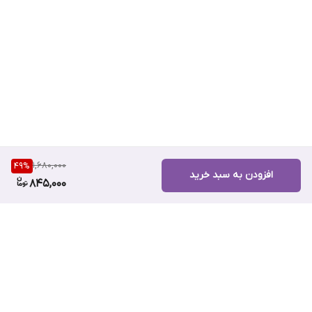
1,680,000
49
%
افزودن به سبد خرید
845,000