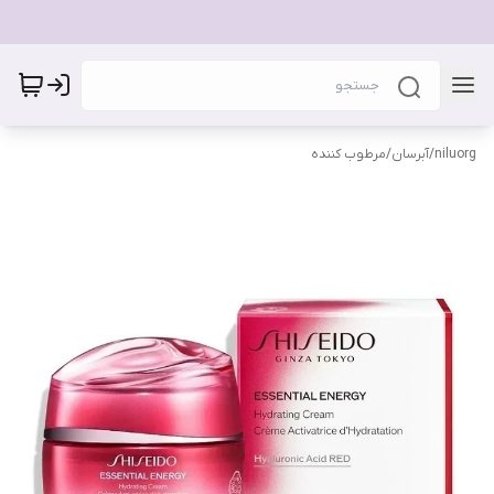
niluorg
/
آبرسان/مرطوب کننده