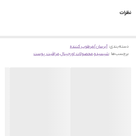
ویژگی‌های برجسته کرم آبرسان شیسیدو مدل Essential Energy
نظرات
کاهش چین و چروک و خطوط ریز پوست
یکی از ویژگی‌های مهم این کرم، توانایی آن در کاهش چین و چروک و
خطوط ریز پوست است. ترکیبات فعال موجود در این محصول به تقویت
دسته‌بندی
:
آبرسان/مرطوب کننده
و بهبود ساختار پوست کمک می‌کنند و باعث می‌شوند تا پوست شما
برچسب‌ها :
شیسیدو
،
محصولات اورجینال
،
مراقبت پوست
جوان‌تر و شاداب‌تر به نظر برسد.
آبرسانی ۲۴ ساعته و حفظ رطوبت
کرم آبرسان شیسیدو با ارائه آبرسانی ۲۴ ساعته، به حفظ رطوبت پوست
در طول روز کمک می‌کند. این ویژگی باعث می‌شود تا پوست شما همواره
مرطوب و نرم باقی بماند و از خشکی و ترک‌خوردگی جلوگیری شود.
سرشار از ویتامین C
وجود ویتامین C در این کرم، به عنوان یک آنتی‌اکسیدان قوی، به بهبود
وضعیت پوست کمک می‌کند. ویتامین C به روشن‌تر شدن پوست،
کاهش لکه‌های تیره و محافظت از پوست در برابر آسیب‌های محیطی