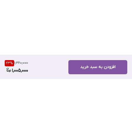
1,320,000
23
%
افزودن به سبد خرید
1,005,000
برگشت به بالا